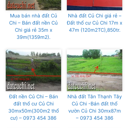
Mua bán nhà đất Củ
Nhà đất Củ Chi giá rẻ –
Chi – Bán đất nền Củ
Đất thổ cư Củ Chi 17m x
Chi giá rẻ 35m x
47m (120m2TC),850tr.
39m(1359m2).
Đất nền Củ Chi – Bán
Nhà đất Tân Thạnh Tây
đất thổ cư Củ Chi
Củ Chi -Bán đất thổ
30mx50m(300m2 thổ
vườn Củ Chi 30mx87m
cư) – 0973 454 386
– 0973 454 386