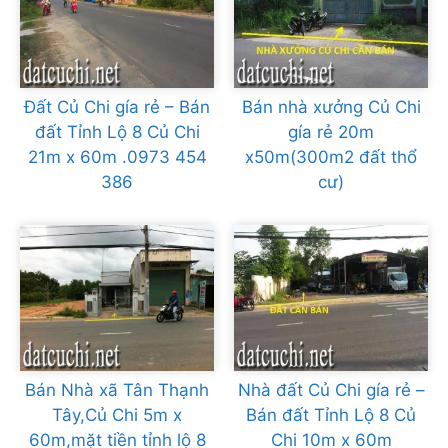
Đất Củ Chi gía rẻ – Bán
Bán nhà xưởng Củ Chi
đất Tỉnh Lộ 8 Củ Chi
gía rẻ 20m
21m x 60m .0973 454
x50m(300m2 đất thổ
386
cư)
Bán Nhà xã Tân Thạnh
Nhà đất Củ Chi gía rẻ –
Tây,Củ Chi 5m x
Bán đất Tỉnh Lộ 8 Củ
60m,mặt tiền tỉnh lộ 8
Chi 10m x 60m