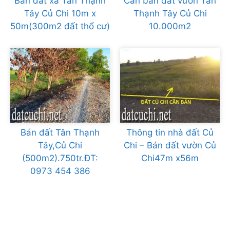
Bán đất xã Tân Thạnh
Cần bán đất vườn Tân
Tây Củ Chi 10m x
Thạnh Tây Củ Chi
50m(300m2 đất thổ cư)
10.000m2
Bán đất Tân Thạnh
Thông tin nhà đất Củ
Tây,Củ Chi
Chi – Bán đất vườn Củ
(500m2).750tr.ĐT:
Chi47m x56m
0973 454 386