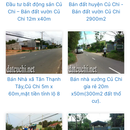
Đầu tư bất động sản Củ
Bán đất huyện Củ Chi -
Chi – Bán đất vườn Củ
Bán đất vườn Củ Chi
Chi 12m x40m
2900m2
Bán Nhà xã Tân Thạnh
Bán nhà xưởng Củ Chi
Tây,Củ Chi 5m x
gía rẻ 20m
60m,mặt tiền tỉnh lộ 8
x50m(300m2 đất thổ
cư).