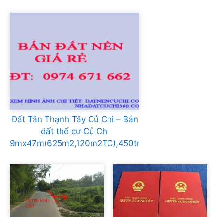
Đất Tân Thạnh Tây Củ Chi – Bán
đất thổ cư Củ Chi
9mx47m(625m2,120m2TC),450tr