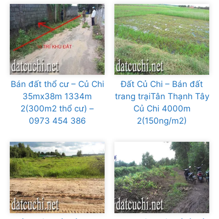
Bán đất thổ cư – Củ Chi
Đất Củ Chi – Bán đất
35mx38m 1334m
trang trạiTân Thạnh Tây
2(300m2 thổ cư) –
Củ Chi 4000m
0973 454 386
2(150ng/m2)