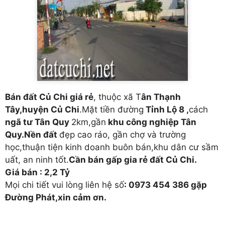
Bán đất Củ Chi giá rẻ
, thuộc xã T
ân Thạnh
Tây,huyện Củ Chi
.Mặt tiền đường
Tỉnh Lộ 8 ,
cách
ngã tư Tân Quy
2km,gần
khu công nghiệp Tân
Quy.Nền đất
đẹp cao ráo, gần chợ và trường
học,thuận tiện kinh doanh buôn bán,khu dân cư sầm
uất, an ninh tốt.
Cần bán gấp gia rẻ đất Củ Chi.
Giá bán : 2,2 Tỷ
Mọi chi tiết vui lòng liên hệ số
: 0973 454 386 gặp
Đường Phát,xin cảm ơn.