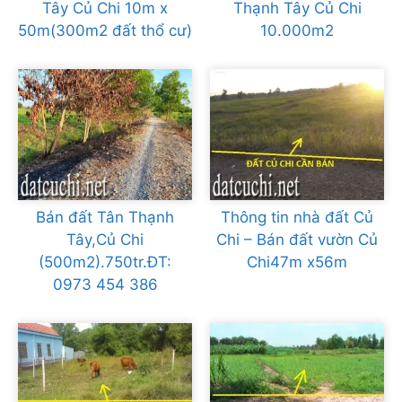
Tây Củ Chi 10m x
Thạnh Tây Củ Chi
50m(300m2 đất thổ cư)
10.000m2
Bán đất Tân Thạnh
Thông tin nhà đất Củ
Tây,Củ Chi
Chi – Bán đất vườn Củ
(500m2).750tr.ĐT:
Chi47m x56m
0973 454 386