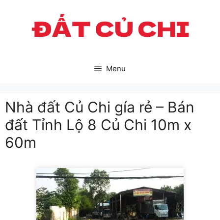
Skip
to
content
Menu
Nhà đất Củ Chi gía rẻ – Bán
đất Tỉnh Lộ 8 Củ Chi 10m x
60m