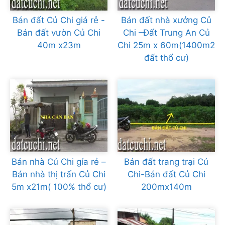
Bán đất Củ Chi giá rẻ -
Bán đất nhà xưởng Củ
Bán đất vườn Củ Chi
Chi –Đất Trung An Củ
40m x23m
Chi 25m x 60m(1400m2
đất thổ cư)
Bán nhà Củ Chi gía rẻ –
Bán đất trang trại Củ
Bán nhà thị trấn Củ Chi
Chi-Bán đất Củ Chi
5m x21m( 100% thổ cư)
200mx140m