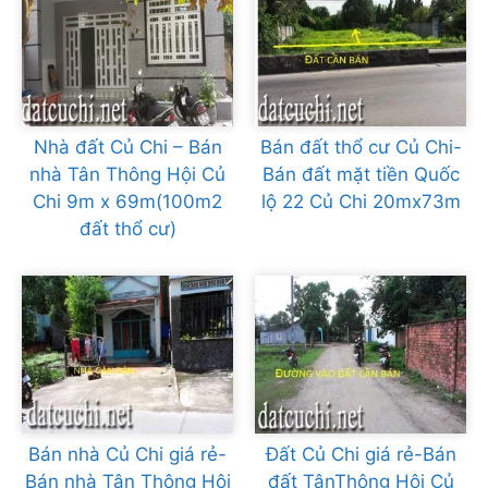
Nhà đất Củ Chi – Bán
Bán đất thổ cư Củ Chi-
nhà Tân Thông Hội Củ
Bán đất mặt tiền Quốc
Chi 9m x 69m(100m2
lộ 22 Củ Chi 20mx73m
đất thổ cư)
Bán nhà Củ Chi giá rẻ-
Đất Củ Chi giá rẻ-Bán
Bán nhà Tân Thông Hội
đất TânThông Hội Củ