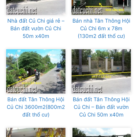
Nhà đất Củ Chi giá rẻ –
Bán nhà Tân Thông Hội
Bán đất vườn Củ Chi
Củ Chi 6m x 78m
50m x40m
(130m2 đất thổ cư)
Bán đất Tân Thông Hội
Bán đất Tân Thông Hội
Củ Chi 3600m2(800m2
Củ Chi – Bán đất vườn
đất thổ cư)
Củ Chi 50m x40m