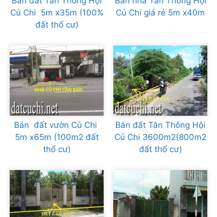
Bán đất Tân Thông Hội
Bán nhà Tân Thông Hội
Củ Chi 5m x35m (100%
Củ Chi giá rẻ 5m x40m
đất thổ cư)
Bán đất vườn Củ Chi
Bán đất Tân Thông Hội
5m x65m (100m2 đất
Củ Chi 3600m2(800m2
thổ cư)
đất thổ cư)