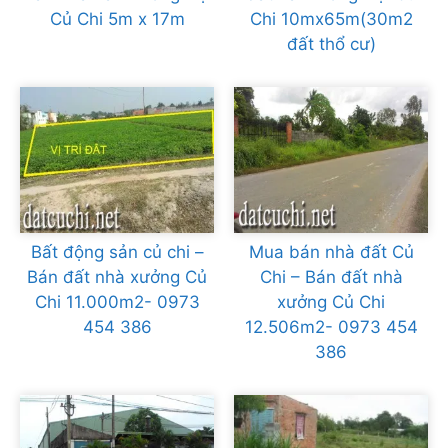
Củ Chi 5m x 17m
Chi 10mx65m(30m2
đất thổ cư)
Bất động sản củ chi –
Mua bán nhà đất Củ
Bán đất nhà xưởng Củ
Chi – Bán đất nhà
Chi 11.000m2- 0973
xưởng Củ Chi
454 386
12.506m2- 0973 454
386