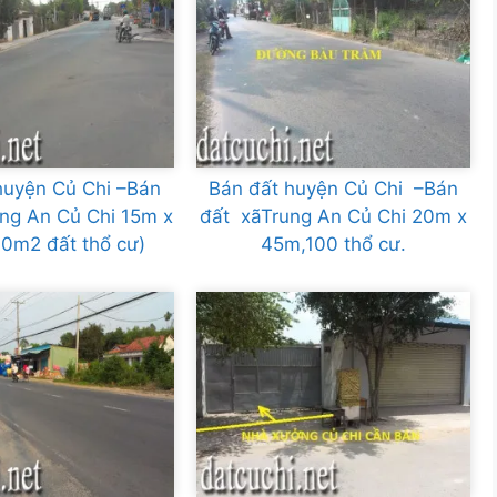
huyện Củ Chi –Bán
Bán đất huyện Củ Chi –Bán
ung An Củ Chi 15m x
đất xãTrung An Củ Chi 20m x
0m2 đất thổ cư)
45m,100 thổ cư.