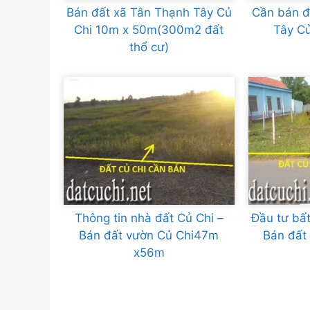
Bán đất xã Tân Thạnh Tây Củ
Cần bán đ
Chi 10m x 50m(300m2 đất
Tây C
thổ cư)
Thông tin nhà đất Củ Chi –
Đầu tư bất
Bán đất vườn Củ Chi47m
Bán đất
x56m