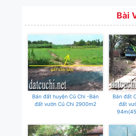
Bài 
Bán đất huyện Củ Chi -Bán
Bán đất C
đất vườn Củ Chi 2900m2
đất vư
94m(45