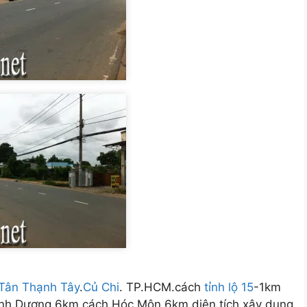
Tân Thạnh Tây
.
Củ Chi
. TP.HCM.cách
tỉnh lộ 15
-1km
ình Dương 6km,cách Hóc Môn 6km,diện tích xây dung