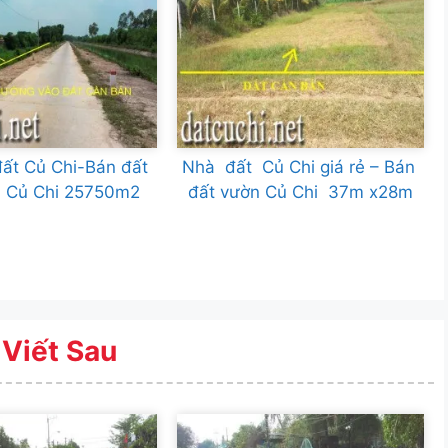
ất Củ Chi-Bán đất
Nhà đất Củ Chi giá rẻ – Bán
ại Củ Chi 25750m2
đất vườn Củ Chi 37m x28m
 Viết Sau