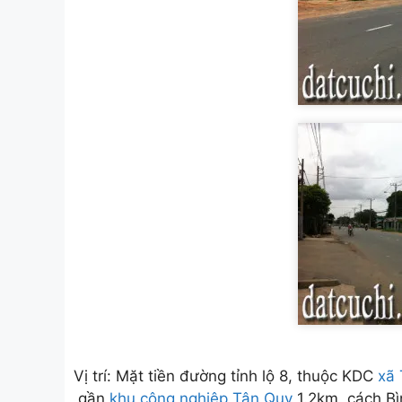
Vị trí: Mặt tiền đường tỉnh lộ 8, thuộc KDC
xã 
,gần
khu công nghiệp Tân Quy
1.2km ,cách B