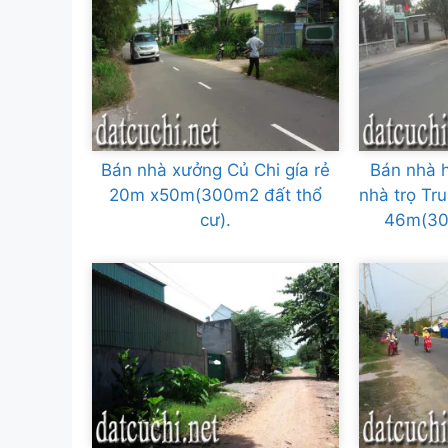
Bán nhà xưởng Củ Chi gía rẻ
Bán nhà 
20m x50m(300m2 đất thổ
nhà trọ Tr
cư).
46m(30