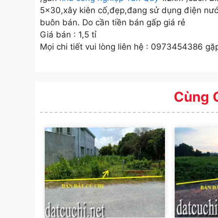
5×30,xây kiên cố,đẹp,đang sử dụng điện nướ
buôn bán. Do cần tiền bán gấp giá rẻ
Giá bán : 1,5 tỉ
Mọi chi tiết vui lòng liên hệ : 0973454386 gặ
Cùng 