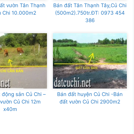
ất vườn Tân Thạnh
Bán đất Tân Thạnh Tây,Củ Chi
ủ Chi 10.000m2
(500m2).750tr.ĐT: 0973 454
386
 động sản Củ Chi –
Bán đất huyện Củ Chi -Bán
 vườn Củ Chi 12m
đất vườn Củ Chi 2900m2
x40m