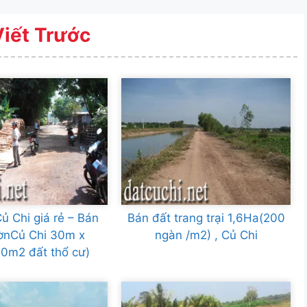
Viết Trước
ủ Chi giá rẻ – Bán
Bán đất trang trại 1,6Ha(200
ờnCủ Chi 30m x
ngàn /m2) , Củ Chi
0m2 đất thổ cư)