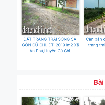
ĐẤT TRANG TRẠI SÔNG SÀI
Cần bán đ
GÒN CỦ CHI. DT: 20191m2 Xã
trang tr
An Phú,Huyện Củ Chi.
Bài