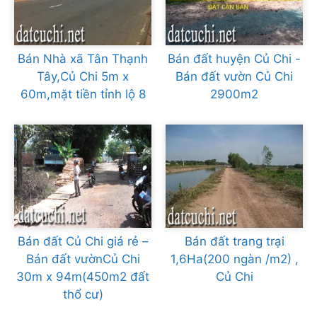
Bán Nhà xã Tân Thạnh
Bán đất huyện Củ Chi -
Tây,Củ Chi 5m x
Bán đất vườn Củ Chi
60m,mặt tiền tỉnh lộ 8
2900m2
Bán đất Củ Chi giá rẻ –
Bán đất trang trại
Bán đất vườnCủ Chi
1,6Ha(200 ngàn /m2) ,
30m x 94m(450m2 đất
Củ Chi
thổ cư)