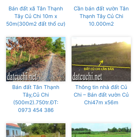
Bán đất xã Tân Thạnh
Cần bán đất vườn Tân
Tây Củ Chi 10m x
Thạnh Tây Củ Chi
50m(300m2 đất thổ cư)
10.000m2
Bán đất Tân Thạnh
Thông tin nhà đất Củ
Tây,Củ Chi
Chi – Bán đất vườn Củ
(500m2).750tr.ĐT:
Chi47m x56m
0973 454 386