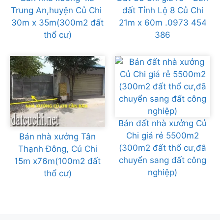
Trung An,huyện Củ Chi
đất Tỉnh Lộ 8 Củ Chi
30m x 35m(300m2 đất
21m x 60m .0973 454
thổ cư)
386
Bán đất nhà xưởng Củ
Chi giá rẻ 5500m2
Bán nhà xưởng Tân
(300m2 đất thổ cư,đã
Thạnh Đông, Củ Chi
chuyển sang đất công
15m x76m(100m2 đất
nghiệp)
thổ cư)