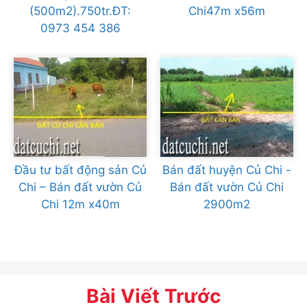
(500m2).750tr.ĐT:
Chi47m x56m
0973 454 386
Đầu tư bất động sản Củ
Bán đất huyện Củ Chi -
Chi – Bán đất vườn Củ
Bán đất vườn Củ Chi
Chi 12m x40m
2900m2
Bài Viết Trước