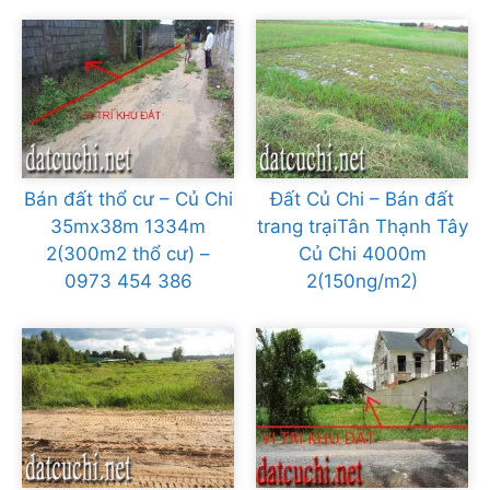
Bán đất thổ cư – Củ Chi
Đất Củ Chi – Bán đất
35mx38m 1334m
trang trạiTân Thạnh Tây
2(300m2 thổ cư) –
Củ Chi 4000m
0973 454 386
2(150ng/m2)