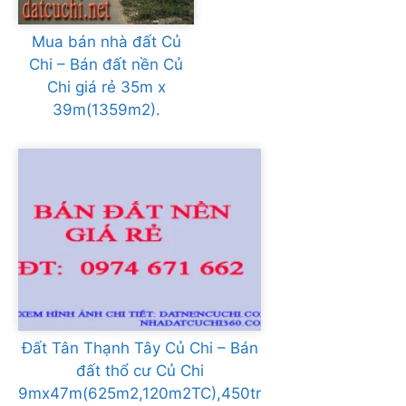
Mua bán nhà đất Củ
Chi – Bán đất nền Củ
Chi giá rẻ 35m x
39m(1359m2).
Đất Tân Thạnh Tây Củ Chi – Bán
đất thổ cư Củ Chi
9mx47m(625m2,120m2TC),450tr