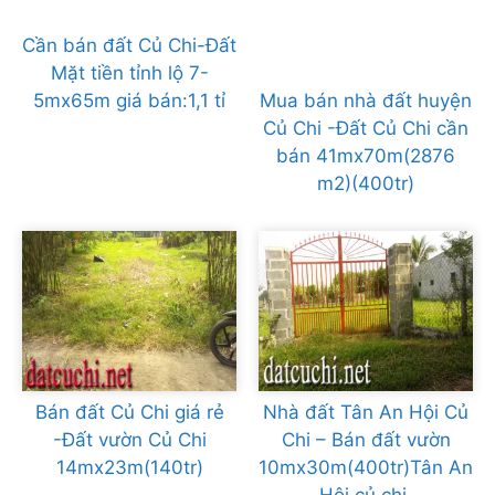
Cần bán đất Củ Chi-Đất
Mặt tiền tỉnh lộ 7-
5mx65m giá bán:1,1 tỉ
Mua bán nhà đất huyện
Củ Chi -Đất Củ Chi cần
bán 41mx70m(2876
m2)(400tr)
Bán đất Củ Chi giá rẻ
Nhà đất Tân An Hội Củ
-Đất vườn Củ Chi
Chi – Bán đất vườn
14mx23m(140tr)
10mx30m(400tr)Tân An