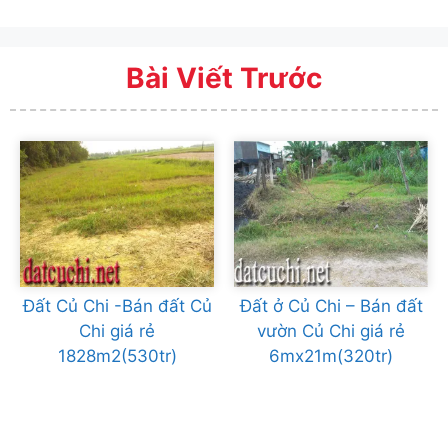
Bài Viết Trước
Đất Củ Chi -Bán đất Củ
Đất ở Củ Chi – Bán đất
Chi giá rẻ
vườn Củ Chi giá rẻ
1828m2(530tr)
6mx21m(320tr)