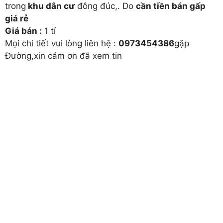
trong
khu dân cư
đông đúc,. Do
cần tiền bán gấp
giá rẻ
Giá bán :
1 tỉ
Mọi chi tiết vui lòng liên hệ :
0973454386
gặp
Đường,xin cảm ơn đã xem tin