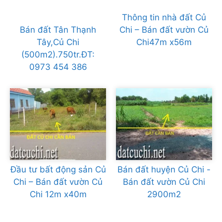
Thông tin nhà đất Củ
Bán đất Tân Thạnh
Chi – Bán đất vườn Củ
Tây,Củ Chi
Chi47m x56m
(500m2).750tr.ĐT:
0973 454 386
Đầu tư bất động sản Củ
Bán đất huyện Củ Chi -
Chi – Bán đất vườn Củ
Bán đất vườn Củ Chi
Chi 12m x40m
2900m2