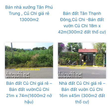
Bán nhà xưởng Tân Phú
Trung , Củ Chi giá rẻ
Bán đất Tân Thạnh
13000m2
Đông,Củ Chi -Bán đất
vườn Củ Chi 18m x
42m(300m2 đất thổ cư)
Bán đất Củ Chi giá rẻ –
Nhà đất Củ Chi giá rẻ –
Bán đất vườnCủ Chi
Bán đất vườn Củ Chi
21m x 74m(1600m2 nở
16m x45m (300m2 đất
hậu)
thổ cư)