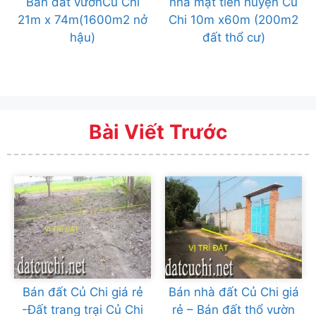
Bán đất vườnCủ Chi
nhà mặt tiền huyện Củ
21m x 74m(1600m2 nở
Chi 10m x60m (200m2
hậu)
đất thổ cư)
Bài Viết Trước
Bán đất Củ Chi giá rẻ
Bán nhà đất Củ Chi giá
-Đất trang trại Củ Chi
rẻ – Bán đất thổ vườn