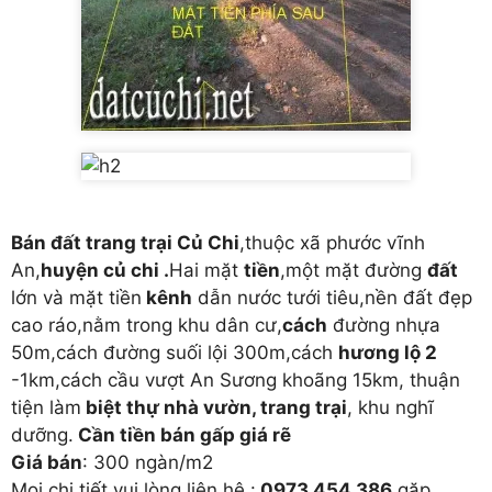
Bán đất trang trại Củ Chi
,thuộc xã phước vĩnh
An,
huyện củ chi .
Hai mặt
tiền
,một mặt đường
đất
lớn và mặt tiền
kênh
dẫn nước tưới tiêu,nền đất đẹp
cao ráo,nằm trong khu dân cư,
cách
đường nhựa
50m,cách đường suối lội 300m,cách
hương lộ 2
-1km,cách cầu vượt An Sương khoãng 15km, thuận
tiện làm
biệt thự nhà vườn, trang trại
, khu nghĩ
dưỡng.
Cần tiền bán gấp giá rẽ
Giá bán
: 300 ngàn/m2
Mọi chi tiết vui lòng liên hệ :
0973 454 386
gặp