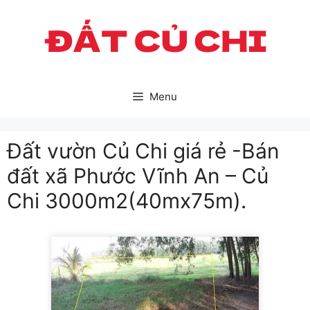
Skip
to
content
Menu
Đất vườn Củ Chi giá rẻ -Bán
đất xã Phước Vĩnh An – Củ
Chi 3000m2(40mx75m).