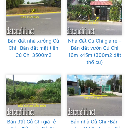
Bán đất nhà xưởng Củ
Nhà đất Củ Chi giá rẻ –
Chi –Bán đất mặt tiền
Bán đất vườn Củ Chi
Củ Chi 3500m2
16m x45m (300m2 đất
thổ cư)
Bán đất Củ Chi giá rẻ –
Bán nhà Củ Chi -Bán