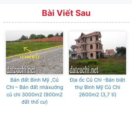
Bài Viết Sau
Bán đất Bình Mỹ ,Củ
Địa ốc Củ Chi -Bán biệt
Chi – Bán đất nhàxưởng
thự Bình Mỹ Củ Chi
củ chi 3000m2 (900m2
2600m2 (3,7 tỉ)
đất thổ cư)