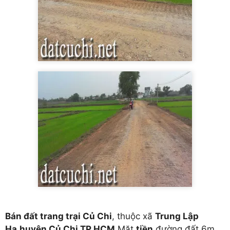
Bán đất trang trại Củ Chi
, thuộc xã
Trung Lập
Hạ,huyện Củ Chi,TP HCM
.Mặt
tiền
đường đất 6m