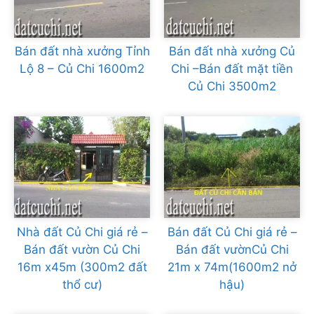
Bán đất nhà xưởng Tỉnh
Bán đất nhà xưởng Củ
Lộ 8 – Củ Chi 1600m2
Chi –Bán đất mặt tiền
Củ Chi 3500m2
Nhà đất Củ Chi giá rẻ –
Bán đất Củ Chi giá rẻ –
Bán đất vườn Củ Chi
Bán đất vườnCủ Chi
16m x45m (300m2 đất
21m x 74m(1600m2 nở
thổ cư)
hậu)