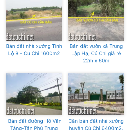
Bán đất nhà xưởng Tỉnh
Bán đất vườn xã Trung
Lộ 8 – Củ Chi 1600m2
Lập Hạ, Củ Chi giá rẻ
22m x 60m
Bán đất đường Hồ Văn
Cần bán đất nhà xưởng
Tắng-Tân Phú Trung
huyện Củ Chi 6400m2.