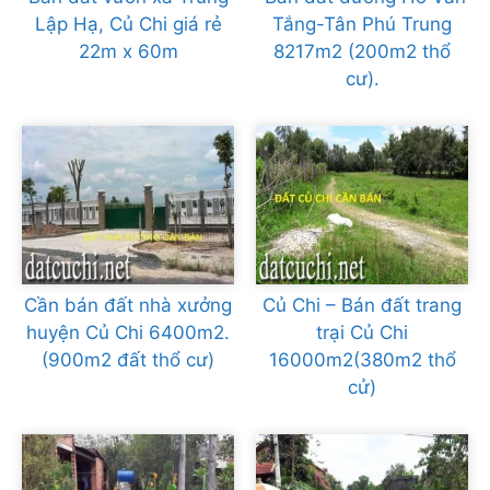
Lập Hạ, Củ Chi giá rẻ
Tắng-Tân Phú Trung
22m x 60m
8217m2 (200m2 thổ
cư).
Cần bán đất nhà xưởng
Củ Chi – Bán đất trang
huyện Củ Chi 6400m2.
trại Củ Chi
(900m2 đất thổ cư)
16000m2(380m2 thổ
cử)