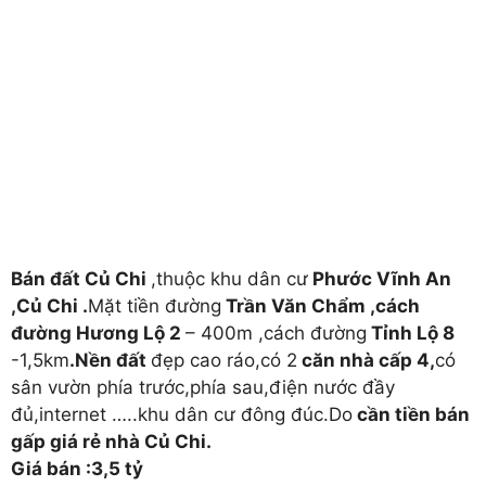
Bán đất Củ Chi
,thuộc khu dân cư
Phước Vĩnh An
,Củ Chi .
Mặt tiền đường
Trần Văn Chẩm ,cách
đường Hương Lộ 2
– 400m ,cách đường
Tỉnh Lộ 8
-1,5km
.Nền đất
đẹp cao ráo,có 2
căn nhà cấp 4,
có
sân vườn phía trước,phía sau,điện nước đầy
đủ,internet …..khu dân cư đông đúc.Do
cần tiền bán
gấp giá rẻ nhà Củ Chi.
Giá bán :3,5 tỷ