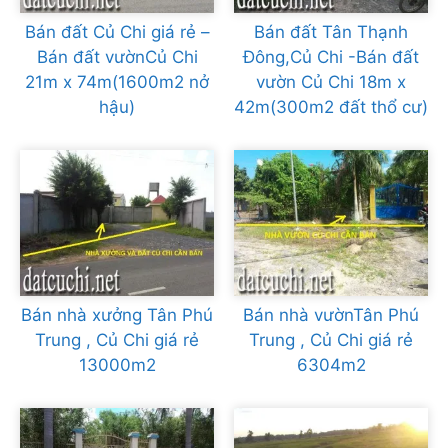
Bán đất Củ Chi giá rẻ –
Bán đất Tân Thạnh
Bán đất vườnCủ Chi
Đông,Củ Chi -Bán đất
21m x 74m(1600m2 nở
vườn Củ Chi 18m x
hậu)
42m(300m2 đất thổ cư)
Bán nhà xưởng Tân Phú
Bán nhà vườnTân Phú
Trung , Củ Chi giá rẻ
Trung , Củ Chi giá rẻ
13000m2
6304m2