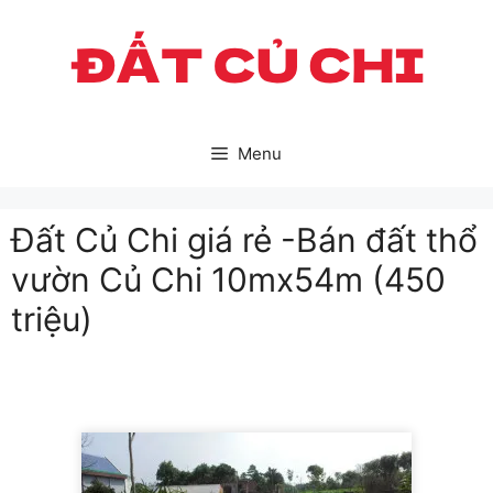
Skip
to
content
Menu
Đất Củ Chi giá rẻ -Bán đất thổ
vườn Củ Chi 10mx54m (450
triệu)