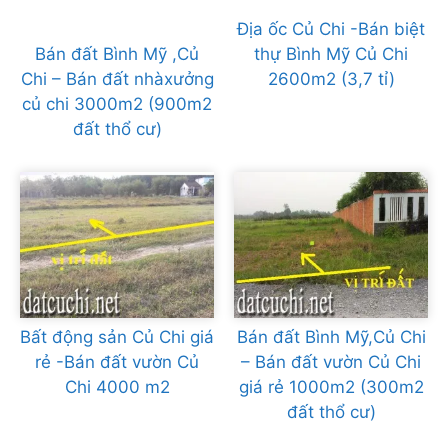
Địa ốc Củ Chi -Bán biệt
Bán đất Bình Mỹ ,Củ
thự Bình Mỹ Củ Chi
Chi – Bán đất nhàxưởng
2600m2 (3,7 tỉ)
củ chi 3000m2 (900m2
đất thổ cư)
Bất động sản Củ Chi giá
Bán đất Bình Mỹ,Củ Chi
rẻ -Bán đất vườn Củ
– Bán đất vườn Củ Chi
Chi 4000 m2
giá rẻ 1000m2 (300m2
đất thổ cư)