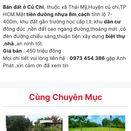
Bán đất ở Củ Chi
, thuộc xã Thái Mỹ,Huyện củ chi,TP
HCM.Mặt
tiền đường nhựa 8m
,
cách
tỉnh lộ 7-
400m, khu đất gần trường học cấp I,II, khu
dân cư
đông đúc ,nền đất cao ngang đường,thoáng mát ,có
đèn đường chiếu sáng,thuận tiện xây dựng
biệt thự
,nhà
,an ninh tốt.
Giá bán
: 450 triệu đồng
Mọi chi tiết vui lòng liên hệ :
0973 454 386
gặp Anh
Phát ,xin cảm ơn đã xem tin
Cùng Chuyên Mục