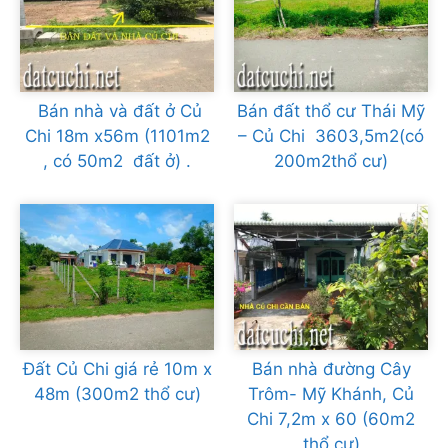
Bán nhà và đất ở Củ
Bán đất thổ cư Thái Mỹ
Chi 18m x56m (1101m2
– Củ Chi 3603,5m2(có
, có 50m2 đất ở) .
200m2thổ cư)
Đất Củ Chi giá rẻ 10m x
Bán nhà đường Cây
48m (300m2 thổ cư)
Trôm- Mỹ Khánh, Củ
Chi 7,2m x 60 (60m2
thổ cư)