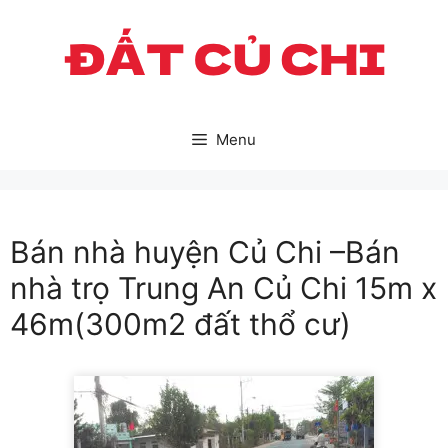
Skip
to
content
Menu
Bán nhà huyện Củ Chi –Bán
nhà trọ Trung An Củ Chi 15m x
46m(300m2 đất thổ cư)