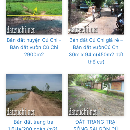
Bán đất huyện Củ Chi -
Bán đất Củ Chi giá rẻ –
Bán đất vườn Củ Chi
Bán đất vườnCủ Chi
2900m2
30m x 94m(450m2 đất
thổ cư)
Bán đất trang trại
ĐẤT TRANG TRẠI
1,6Ha(200 ngàn /m2) ,
SÔNG SÀI GÒN CỦ