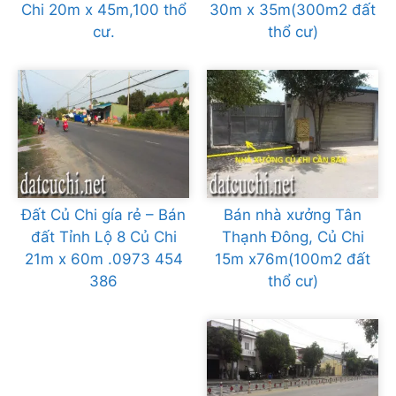
Chi 20m x 45m,100 thổ
30m x 35m(300m2 đất
cư.
thổ cư)
Đất Củ Chi gía rẻ – Bán
Bán nhà xưởng Tân
đất Tỉnh Lộ 8 Củ Chi
Thạnh Đông, Củ Chi
21m x 60m .0973 454
15m x76m(100m2 đất
386
thổ cư)