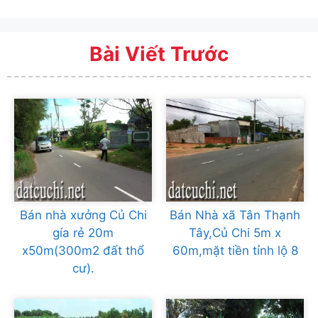
Bài Viết Trước
Bán nhà xưởng Củ Chi
Bán Nhà xã Tân Thạnh
gía rẻ 20m
Tây,Củ Chi 5m x
x50m(300m2 đất thổ
60m,mặt tiền tỉnh lộ 8
cư).