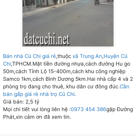
Bán nhà Củ Chi giá rẻ
,thuộc
xã Trung An
,
Huyện Củ
Chi
,TPHCM.Mặt tiền đường nhựa,cách đường Hu go
50m,cách Tỉnh Lộ 15-400m,cách khu công nghiệp
Samco 1km,cách Bình Dương 5km.Hai nhà cấp 4 và 2
phòng trọ đang cho thuê, khu dân cư đông đúc
.Cần
bán gấp giá rẻ nhà trọ Củ Chi.
Giá bán: 2,5 tỷ
Mọi chi tiết vui lòng liên hệ :
0973 454 386
gặp Đường
Phát,xin cảm ơn đã xem tin.