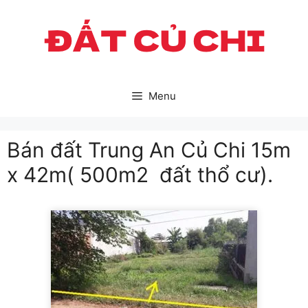
Skip
to
content
Menu
Bán đất Trung An Củ Chi 15m
x 42m( 500m2 đất thổ cư).