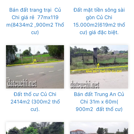
Bán đất trang trại Củ
Đất mặt tiền sông sài
Chi giá rẻ 77mx119
gòn Củ Chi
m(8434m2 ,900m2 Thổ
15.000m2(619m2 thổ
cư)
cư) giá đặc biệt.
Đất thổ cư Củ Chi
Bán đất Trung An Củ
2414m2 (300m2 thổ
Chi 31m x 60m(
cư).
900m2 đất thổ cư)