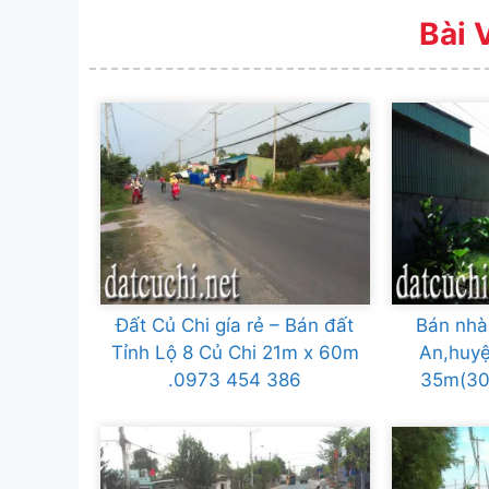
Bài 
Đất Củ Chi gía rẻ – Bán đất
Bán nhà
Tỉnh Lộ 8 Củ Chi 21m x 60m
An,huy
.0973 454 386
35m(30