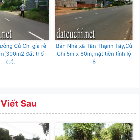
ưởng Củ Chi gía rẻ
Bán Nhà xã Tân Thạnh Tây,Củ
m(300m2 đất thổ
Chi 5m x 60m,mặt tiền tỉnh lộ
cư).
8
 Viết Sau