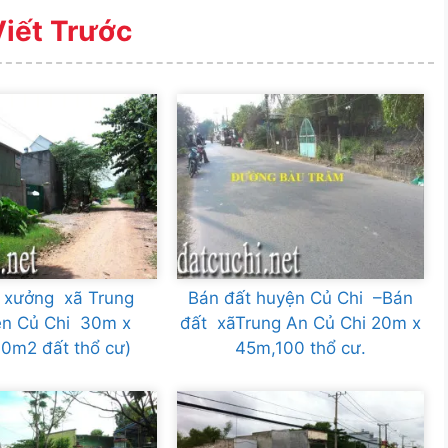
Viết Trước
 xưởng xã Trung
Bán đất huyện Củ Chi –Bán
ện Củ Chi 30m x
đất xãTrung An Củ Chi 20m x
0m2 đất thổ cư)
45m,100 thổ cư.