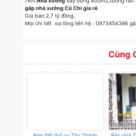
7km.
Nhà xưởng
xây dựng 400m2,tường rào x
gấp nhà xưởng Củ Chi gía rẻ
.
Gía bán:2,7 tỷ đồng.
Mọi chi tiết .vui lòng liên hệ : 0973454386 
Cùng 
Bán đất thổ cư Tân Thạnh
Bán nhà 