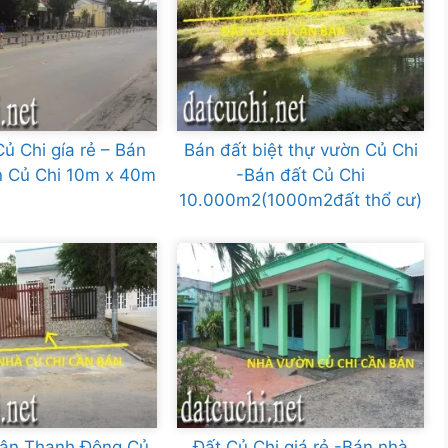
ủ Chi gía rẻ – Bán
Bán đất biệt thự vườn Củ Chi
ấn Củ Chi 10m x 40m
-Bán đất Củ Chi
10.000m2(1000m2đất thổ cư)
Tân Thạnh Đông,Củ
Đất Củ Chi giá rẻ -Bán nhà