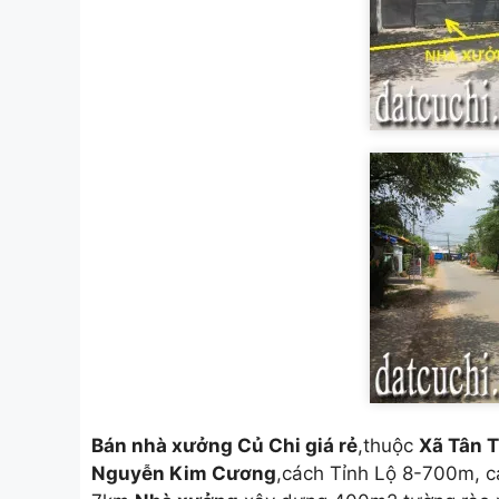
Bán nhà xưởng Củ Chi giá rẻ
,thuộc
Xã Tân 
Nguyễn Kim Cương
,cách Tỉnh Lộ 8-700m, c