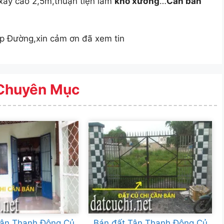
ây cao 2,5m,thuận tiện làm
kho xưởng
…
Cần bán
gặp Đường,xin cảm ơn đã xem tin
Chuyên Mục
Tân Thạnh Đông Củ
Bán đất Tân Thạnh Đông,Củ