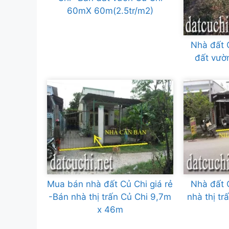
60mX 60m(2.5tr/m2)
Nhà đất 
đất vườ
Mua bán nhà đất Củ Chi giá rẻ
Nhà đất 
-Bán nhà thị trấn Củ Chi 9,7m
nhà thị t
x 46m