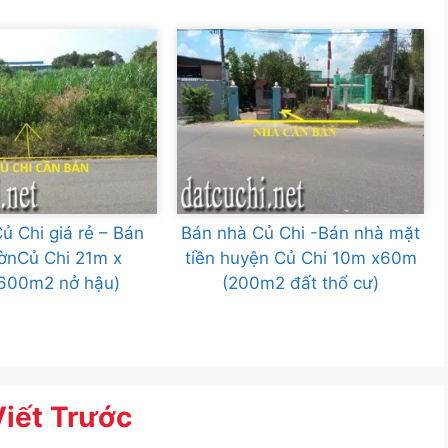
ủ Chi giá rẻ – Bán
Bán nhà Củ Chi -Bán nhà mặt
ờnCủ Chi 21m x
tiền huyện Củ Chi 10m x60m
600m2 nở hậu)
(200m2 đất thổ cư)
Viết Trước