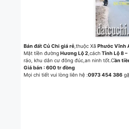
Bán đất Củ Chi giá rẻ
,thuộc Xã
Phước Vĩnh 
Mặt tiền đường
Hương Lộ 2
,cách
Tỉnh Lộ 8 –
ráo, khu dân cư đông đúc,an ninh tốt.C
ần tiề
Giá bán : 600 tr đồng
Mọi chi tiết vui lòng liên hệ :
0973 454 386
gặ