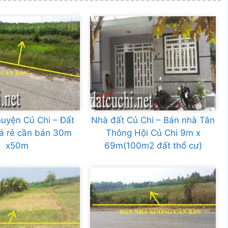
uyện Củ Chi – Đất
Nhà đất Củ Chi – Bán nhà Tân
iá rẻ cần bán 30m
Thông Hội Củ Chi 9m x
x50m
69m(100m2 đất thổ cư)