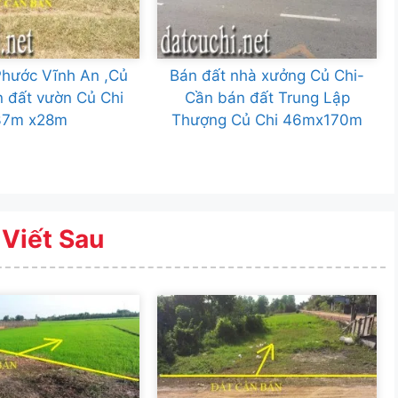
Phước Vĩnh An ,Củ
Bán đất nhà xưởng Củ Chi-
n đất vườn Củ Chi
Cần bán đất Trung Lập
37m x28m
Thượng Củ Chi 46mx170m
 Viết Sau