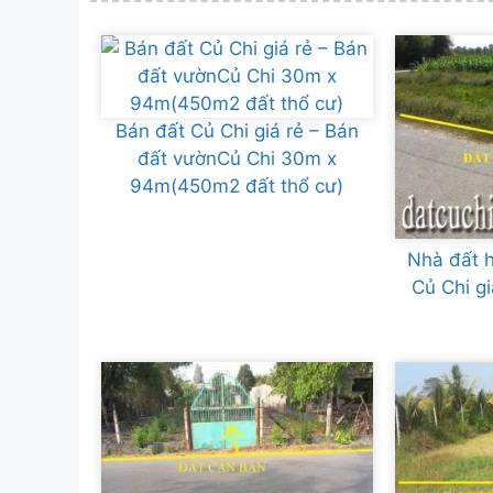
Bán đất Củ Chi giá rẻ – Bán
đất vườnCủ Chi 30m x
94m(450m2 đất thổ cư)
Nhà đất h
Củ Chi g