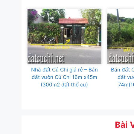
Nhà đất Củ Chi giá rẻ – Bán
Bán đất C
đất vườn Củ Chi 16m x45m
đất vư
(300m2 đất thổ cư)
74m(1
Bài 