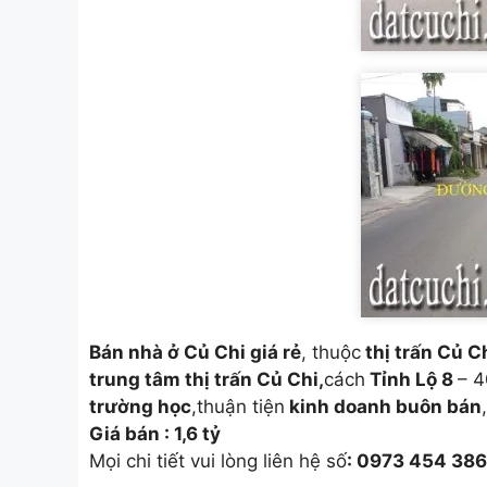
Bán nhà ở Củ Chi giá rẻ
, thuộc
thị trấn Củ C
trung tâm thị trấn Củ Chi,
cách
Tỉnh Lộ 8
– 
trường học
,thuận tiện
kinh doanh buôn bán
Giá bán : 1,6 tỷ
Mọi chi tiết vui lòng liên hệ số
: 0973 454 38