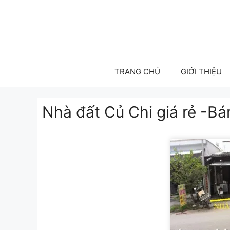
Skip
to
content
TRANG CHỦ
GIỚI THIỆU
Nhà đất Củ Chi giá rẻ -Bá