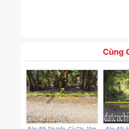
Cùng 
Bán đất Thị trấn Củ Chi 10m
Bán đất ở