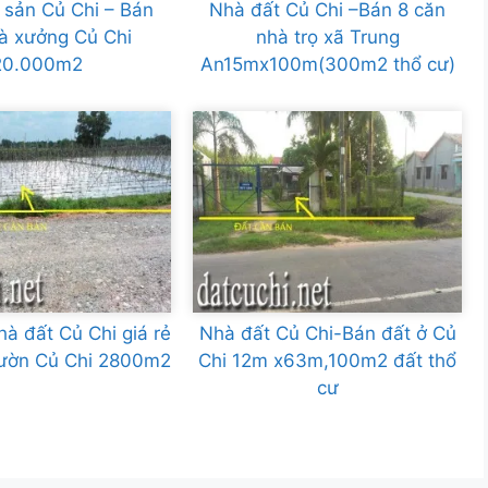
 sản Củ Chi – Bán
Nhà đất Củ Chi –Bán 8 căn
à xưởng Củ Chi
nhà trọ xã Trung
20.000m2
An15mx100m(300m2 thổ cư)
à đất Củ Chi giá rẻ
Nhà đất Củ Chi-Bán đất ở Củ
vườn Củ Chi 2800m2
Chi 12m x63m,100m2 đất thổ
cư