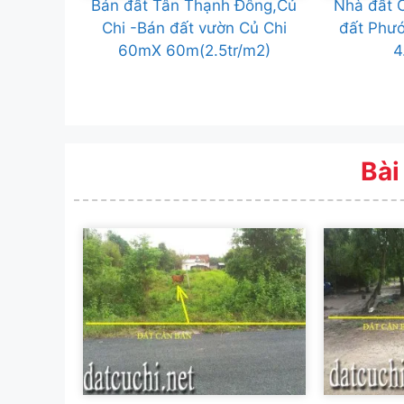
Bán đất Tân Thạnh Đông,Củ
Nhà đất C
Chi -Bán đất vườn Củ Chi
đất Phướ
60mX 60m(2.5tr/m2)
4
Bài