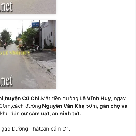
hi,huyện Củ Chi.
Mặt tiền đường
Lê Vĩnh Huy
, ngay
400m,cách đường
Nguyễn Văn Khạ
50m,
gần chợ và
,khu dân
cư sầm uất, an ninh tốt.
6
gặp Đường Phát,xin cảm ơn.