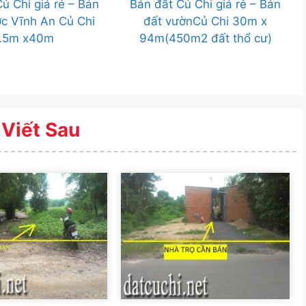
ủ Chi giá rẻ – Bán
Bán đất Củ Chi giá rẻ – Bán
c Vĩnh An Củ Chi
đất vườnCủ Chi 30m x
.5m x40m
94m(450m2 đất thổ cư)
 Viết Sau