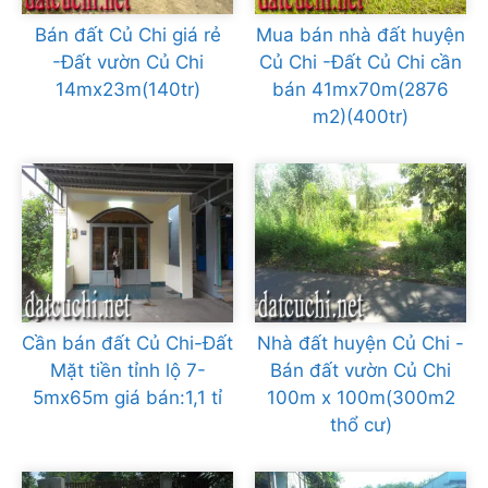
Bán đất Củ Chi giá rẻ
Mua bán nhà đất huyện
-Đất vườn Củ Chi
Củ Chi -Đất Củ Chi cần
14mx23m(140tr)
bán 41mx70m(2876
m2)(400tr)
Cần bán đất Củ Chi-Đất
Nhà đất huyện Củ Chi -
Mặt tiền tỉnh lộ 7-
Bán đất vườn Củ Chi
5mx65m giá bán:1,1 tỉ
100m x 100m(300m2
thổ cư)