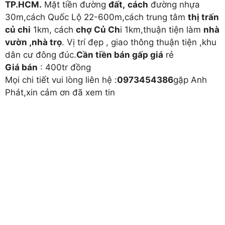
TP.HCM.
Mặt tiền đường
đất,
cách
đường nhựa
30m,cách Quốc Lộ 22-600m,cách trung tâm
thị trấn
củ chi
1km, cách
chợ Củ Ch
i 1km,thuận tiện làm
nhà
vườn ,nhà trọ
. Vị trí đẹp , giao thông thuận tiện ,khu
dân cư đông đúc.
Cần tiền bán gấp giá
rẻ
Giá bán
: 400tr đồng
Mọi chi tiết vui lòng liên hệ :
0973454386
gặp Anh
Phát,xin cảm ơn đã xem tin