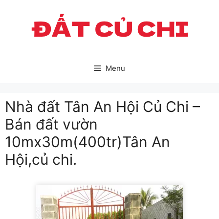
Skip
to
content
Menu
Nhà đất Tân An Hội Củ Chi –
Bán đất vườn
10mx30m(400tr)Tân An
Hội,củ chi.