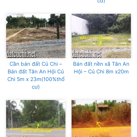
cư)
Cần bán đất Củ Chi –
Bán đất nền xã Tân An
Bán đất Tân An Hội Củ
Hội – Củ Chi 8m x20m
Chi 5m x 23m(100%thổ
cư)