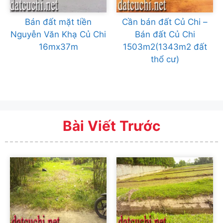
Bán đất mặt tiền
Cần bán đất Củ Chi –
Nguyễn Văn Khạ Củ Chi
Bán đất Củ Chi
16mx37m
1503m2(1343m2 đất
thổ cư)
Bài Viết Trước