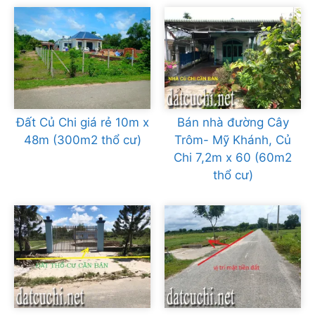
Đất Củ Chi giá rẻ 10m x
Bán nhà đường Cây
48m (300m2 thổ cư)
Trôm- Mỹ Khánh, Củ
Chi 7,2m x 60 (60m2
thổ cư)