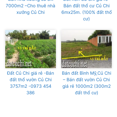
7000m2 –Cho thuê nhà
Bán đất thổ cư Củ Chi
xưởng Củ Chi
6mx25m. (100% đất thổ
cư)
Đất Củ Chi giá rẻ -Bán
Bán đất Bình Mỹ,Củ Chi
đất thổ vườn Củ Chi
– Bán đất vườn Củ Chi
3757m2 -0973 454
giá rẻ 1000m2 (300m2
386
đất thổ cư)