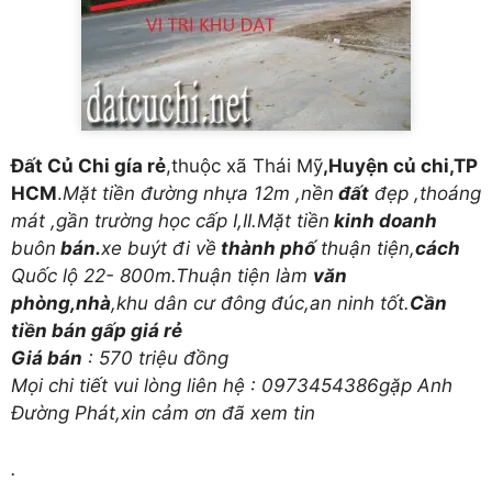
Đất Củ Chi gía rẻ
,thuộc xã Thái Mỹ
,Huyện củ chi,TP
HCM
.
Mặt tiền đường nhựa 12m ,nền
đất
đẹp ,thoáng
mát ,gần trường học cấp I,II.Mặt tiền
kinh doanh
buôn
bán.
xe buýt đi về
thành phố
thuận tiện,
cách
Quốc lộ 22- 800m.Thuận tiện làm
văn
phòng,nhà
,khu dân cư đông đúc,an ninh tốt.
Cần
tiền bán gấp giá rẻ
Giá bán
: 570 triệu đồng
Mọi chi tiết vui lòng liên hệ : 0973454386gặp Anh
Đường Phát,xin cảm ơn đã xem tin
.