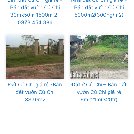
Bán đất Củ Chi giá rẻ -
Nhà đất Củ Chi giá rẻ -
Bán đất vườn Củ Chi
Bán đất vườn Củ Chi
30mx50m 1500m 2–
5000m2(300ng/m2)
0973 454 386
Đất Củ Chi giá rẻ -Bán
Đất ở Củ Chi – Bán đất
đất vườn Củ Chi
vườn Củ Chi giá rẻ
3339m2
6mx21m(320tr)