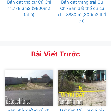
Bán đất thổ cư Củ Chi
Bán đất trang trại Củ
11.778,3m2 (9800m2
Chi-Bán đất thổ cư củ
đất ở) .
chi .8880m2(300m2 thổ
cư).
Bài Viết Trước
Bán nhà xưởng củ chi
Đất nền Củ Chi giá rẻ-