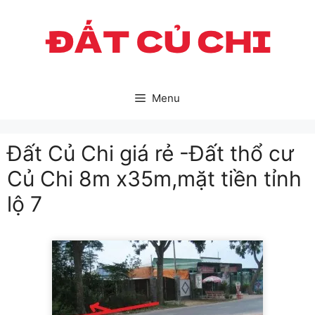
Skip
to
content
Menu
Đất Củ Chi giá rẻ -Đất thổ cư
Củ Chi 8m x35m,mặt tiền tỉnh
lộ 7