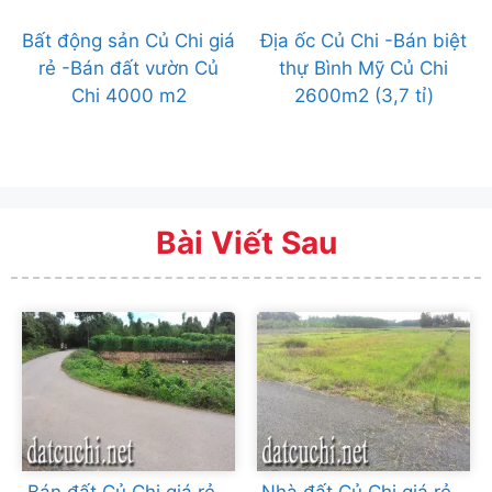
Bất động sản Củ Chi giá
Địa ốc Củ Chi -Bán biệt
rẻ -Bán đất vườn Củ
thự Bình Mỹ Củ Chi
Chi 4000 m2
2600m2 (3,7 tỉ)
Bài Viết Sau