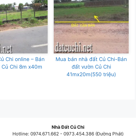
ủ Chi online – Bán
Mua bán nhà đất Củ Chi-Bán
n Củ Chi 8m x40m
đất vườn Củ Chi
41mx20m(550 triệu)
Nhà Đất Củ Chi
Hotline: 0974.671.662 - 0973.454.386 (Đường Phát)