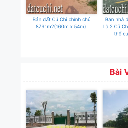
Bán đất Củ Chi chính chủ
Bán nhà đ
8791m2(160m x 54m).
Lộ 2 Củ C
thổ c
Bài 