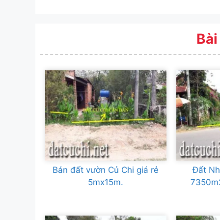
Bài
Bán đất vườn Củ Chi giá rẻ
Đất Nh
5mx15m.
7350m2