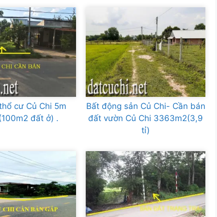
thổ cư Củ Chi 5m
Bất động sản Củ Chi- Cần bán
100m2 đất ở) .
đất vườn Củ Chi 3363m2(3,9
tỉ)