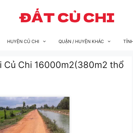
HUYỆN CỦ CHI
QUẬN / HUYỆN KHÁC
TỈN
rại Củ Chi 16000m2(380m2 thổ