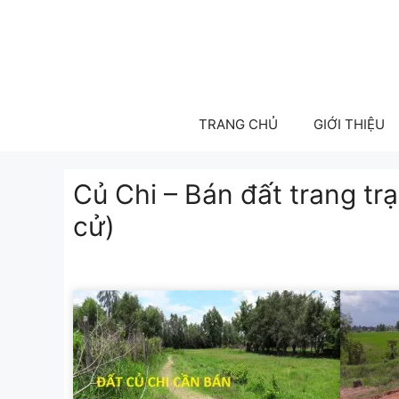
Skip
to
content
TRANG CHỦ
GIỚI THIỆU
Củ Chi – Bán đất trang t
cử)