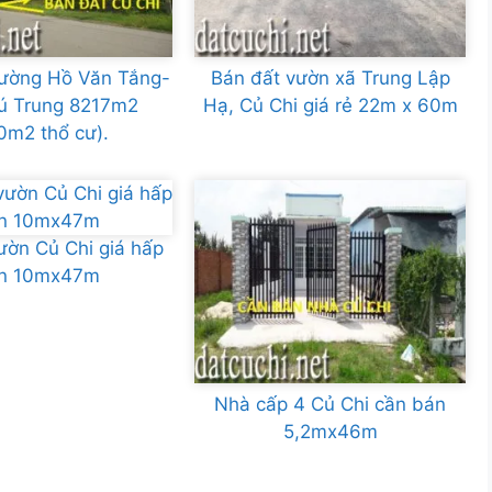
ường Hồ Văn Tắng-
Bán đất vườn xã Trung Lập
ú Trung 8217m2
Hạ, Củ Chi giá rẻ 22m x 60m
0m2 thổ cư).
ườn Củ Chi giá hấp
n 10mx47m
Nhà cấp 4 Củ Chi cần bán
5,2mx46m