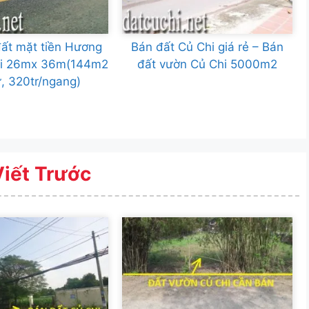
ất mặt tiền Hương
Bán đất Củ Chi giá rẻ – Bán
hi 26mx 36m(144m2
đất vườn Củ Chi 5000m2
ư, 320tr/ngang)
Viết Trước