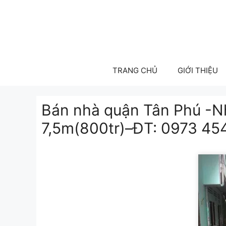
Skip
to
content
TRANG CHỦ
GIỚI THIỆU
Bán nhà quận Tân Phú -N
7,5m(800tr)–ĐT: 0973 45