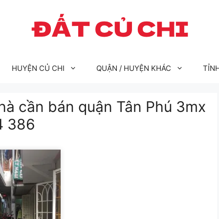
HUYỆN CỦ CHI
QUẬN / HUYỆN KHÁC
TỈN
hà cần bán quận Tân Phú 3mx
4 386