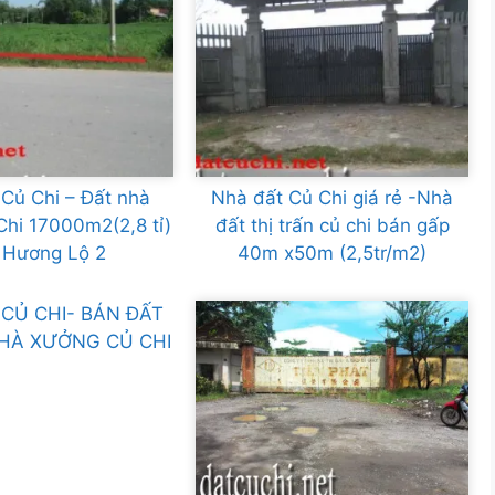
Củ Chi – Đất nhà
Nhà đất Củ Chi giá rẻ -Nhà
hi 17000m2(2,8 tỉ)
đất thị trấn củ chi bán gấp
 Hương Lộ 2
40m x50m (2,5tr/m2)
CỦ CHI- BÁN ĐẤT
NHÀ XƯỞNG CỦ CHI