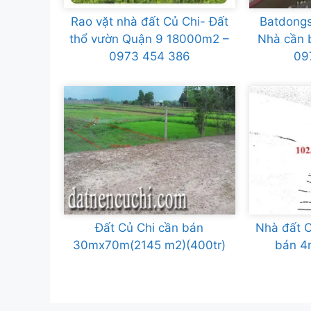
Rao vặt nhà đất Củ Chi- Đất
Batdongs
thổ vườn Quận 9 18000m2 –
Nhà cần 
0973 454 386
09
Đất Củ Chi cần bán
Nhà đất C
30mx70m(2145 m2)(400tr)
bán 4