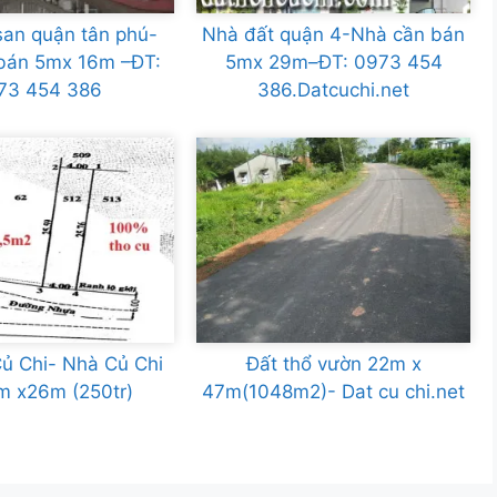
an quận tân phú-
Nhà đất quận 4-Nhà cần bán
bán 5mx 16m –ĐT:
5mx 29m–ĐT: 0973 454
73 454 386
386.Datcuchi.net
ủ Chi- Nhà Củ Chi
Đất thổ vườn 22m x
m x26m (250tr)
47m(1048m2)- Dat cu chi.net