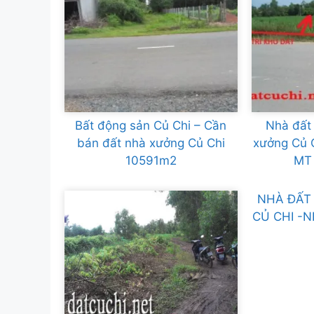
Bất động sản Củ Chi – Cần
Nhà đất 
bán đất nhà xưởng Củ Chi
xưởng Củ C
10591m2
MT
NHÀ ĐẤT 
CỦ CHI -