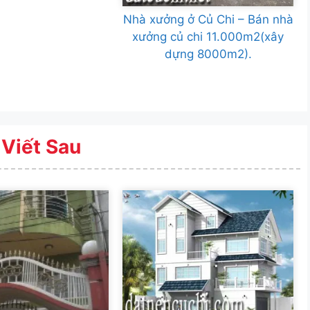
Nhà xưởng ở Củ Chi – Bán nhà
xưởng củ chi 11.000m2(xây
dựng 8000m2).
 Viết Sau