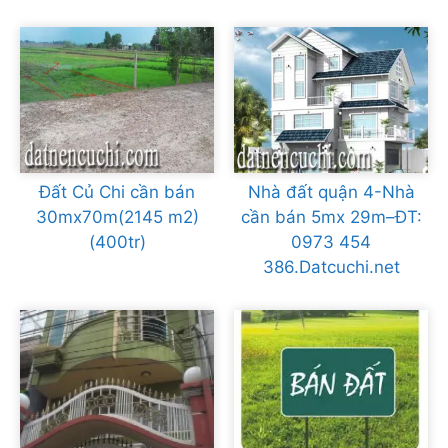
Đất Củ Chi cần bán
Nhà đất quận 4-Nhà
30mx70m(2145 m2)
cần bán 5mx 29m–ĐT:
(400tr)
0973 454
386.Datcuchi.net