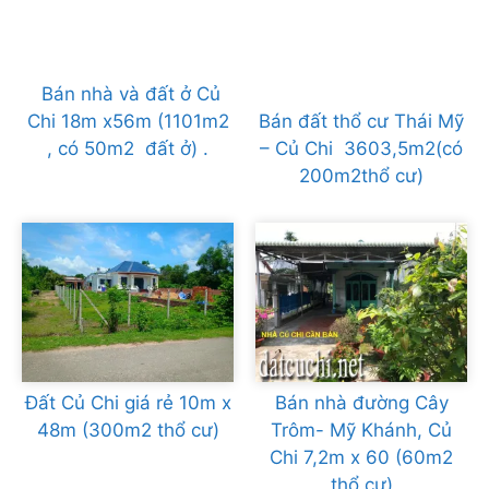
Bán nhà và đất ở Củ
Chi 18m x56m (1101m2
Bán đất thổ cư Thái Mỹ
, có 50m2 đất ở) .
– Củ Chi 3603,5m2(có
200m2thổ cư)
Đất Củ Chi giá rẻ 10m x
Bán nhà đường Cây
48m (300m2 thổ cư)
Trôm- Mỹ Khánh, Củ
Chi 7,2m x 60 (60m2
thổ cư)