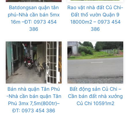
Batdongsan quận tân
Rao vặt nhà đất Củ Chi-
phú-Nhà cần bán 5mx
Đất thổ vườn Quận 9
16m –ĐT: 0973 454
18000m2 – 0973 454
386
386
Bán nhà quận Tân Phú
Bất động sản Củ Chi –
-Nhà cần bán quận Tân
Cần bán đất nhà xưởng
Phú 3mx 7,5m(800tr)–
Củ Chi 10591m2
ĐT: 0973 454 386