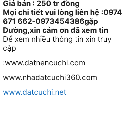
Giá bán : 250 tr đồng
M
ọ
i chi ti
ế
t vui lòng liên h
ệ
:
0974
671 662-0973454386
g
ặ
p
Đ
ường
,xin c
ả
m
ơ
n
đã xem tin
Để xem nhiều thông tin xin truy
cập
:
www.datnencuchi.com
www.nhadatcuchi360.com
www.datcuchi.net