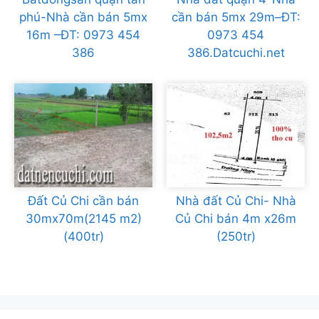
phú-Nhà cần bán 5mx
cần bán 5mx 29m–ĐT:
16m –ĐT: 0973 454
0973 454
386
386.Datcuchi.net
Đất Củ Chi cần bán
Nhà đất Củ Chi- Nhà
30mx70m(2145 m2)
Củ Chi bán 4m x26m
(400tr)
(250tr)