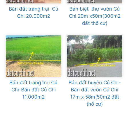
Bán đất trang trại Củ
Bán biệt thự vườn Củ
Chi 20.000m2
Chi 20m x50m(300m2
đất thổ cư)
Bán đất trang trại Củ
Bán đất huyện Củ Chi-
Chi-Bán đất Củ Chi
Bán đất vườn Củ Chi
11.000m2
17m x 58m(50m2 đất
thổ cư)