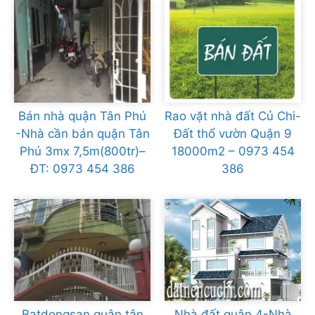
Bán nhà quận Tân Phú
Rao vặt nhà đất Củ Chi-
-Nhà cần bán quận Tân
Đất thổ vườn Quận 9
Phú 3mx 7,5m(800tr)–
18000m2 – 0973 454
ĐT: 0973 454 386
386
Batdongsan quận tân
Nhà đất quận 4-Nhà