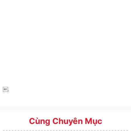

.
Cùng Chuyên Mục