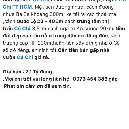
Chi
,
TP HCM
.
Mặt tiền đường nhựa, cách đường
nhựa Ba Sa khoảng 300m, xe tải ra vào thoải mái
,cách
Quốc Lộ 22 – 400m,
cách
trung tâm thị
trấn
Củ Chi
3,5km,cách ngã tư An sương 20km
. Nền
đất đẹp cao ráo nằm trong dân cư đông đúc
,cách
trường cấp I,II -200mthuận tiện xây dựng nhà ở,Có
sổ đỏ riêng, an ninh tốt.
Cần tiền bán gấp nhà
vườn
Củ Chi
giá rẻ.
Giá bán : 2,1 Tỷ đồng
.Mọi chi tiết vui lòng liên hệ : 0973 454 386 gặp
Phát,xin cảm ơn đã xem tin.