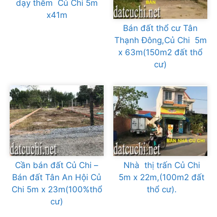
dạy thêm Củ Chi 5m
x41m
Bán đất thổ cư Tân
Thạnh Đông,Củ Chi 5m
x 63m(150m2 đất thổ
cư)
Cần bán đất Củ Chi –
Nhà thị trấn Củ Chi
Bán đất Tân An Hội Củ
5m x 22m,(100m2 đất
Chi 5m x 23m(100%thổ
thổ cư).
cư)