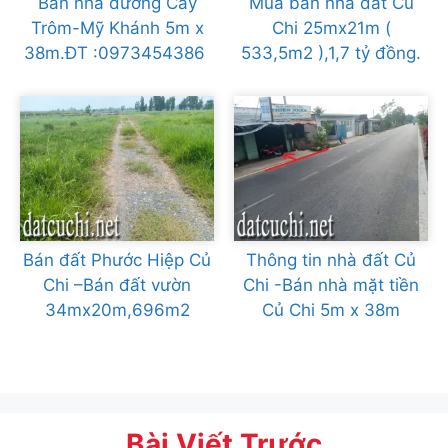
Bán nhà đường Cây
Mua bán nhà đất Củ
Trôm-Mỹ Khánh 5m x
Chi 25mx21m (
38m.ĐT :0973454386
533,5m2 ),1,7 tỷ đồng.
Bán đất Phước Hiệp Củ
Thông tin nhà đất Củ
Chi –Bán đất vườn
Chi -Bán nhà mặt tiền
34mx20m,696m2
Củ Chi 5m x 38m
Bài Viết Trước