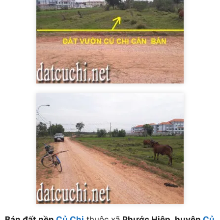
Bán đất nền
Củ Chi
.thuộc xã
Phước Hiệp ,huyện
Củ