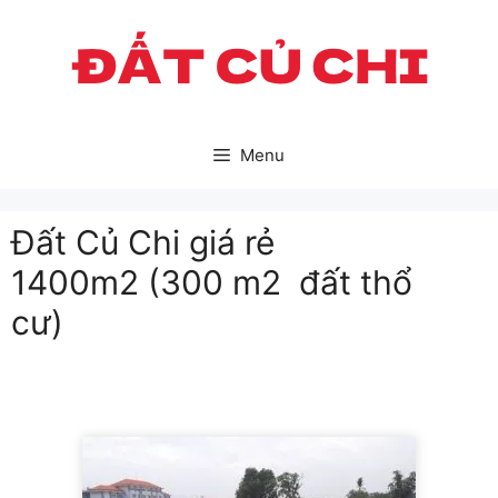
Skip
to
content
Menu
Đất Củ Chi giá rẻ
1400m2 (300 m2 đất thổ
cư)