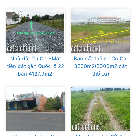
Nhà đất Củ Chi -Mặt
Bán đất thổ cư Củ Chi
tiền đất gần Quốc lộ 22
3200m2(2000m2 đất
bán 4127.9m2.
thổ cư)