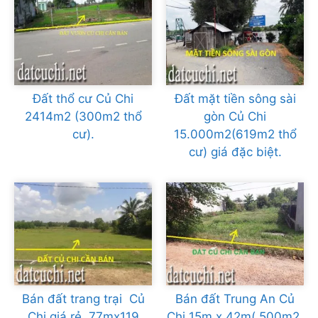
Đất thổ cư Củ Chi
Đất mặt tiền sông sài
2414m2 (300m2 thổ
gòn Củ Chi
cư).
15.000m2(619m2 thổ
cư) giá đặc biệt.
Bán đất trang trại Củ
Bán đất Trung An Củ
Chi giá rẻ 77mx119
Chi 15m x 42m( 500m2