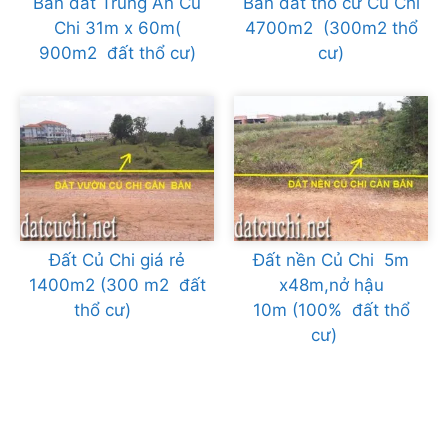
Bán đất Trung An Củ
Bán đất thổ cư Củ Chi
Chi 31m x 60m(
4700m2 (300m2 thổ
900m2 đất thổ cư)
cư)
Đất Củ Chi giá rẻ
Đất nền Củ Chi 5m
1400m2 (300 m2 đất
x48m,nở hậu
thổ cư)
10m (100% đất thổ
cư)