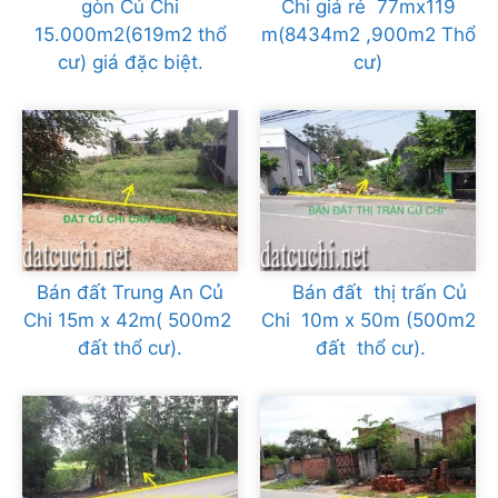
gòn Củ Chi
Chi giá rẻ 77mx119
15.000m2(619m2 thổ
m(8434m2 ,900m2 Thổ
cư) giá đặc biệt.
cư)
Bán đất Trung An Củ
Bán đất thị trấn Củ
Chi 15m x 42m( 500m2
Chi 10m x 50m (500m2
đất thổ cư).
đất thổ cư).