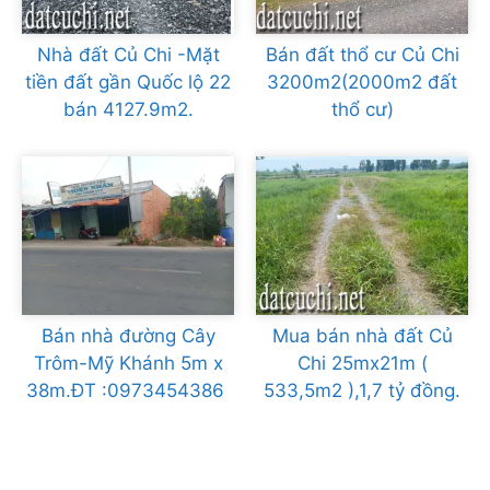
Nhà đất Củ Chi -Mặt
Bán đất thổ cư Củ Chi
tiền đất gần Quốc lộ 22
3200m2(2000m2 đất
bán 4127.9m2.
thổ cư)
Bán nhà đường Cây
Mua bán nhà đất Củ
Trôm-Mỹ Khánh 5m x
Chi 25mx21m (
38m.ĐT :0973454386
533,5m2 ),1,7 tỷ đồng.