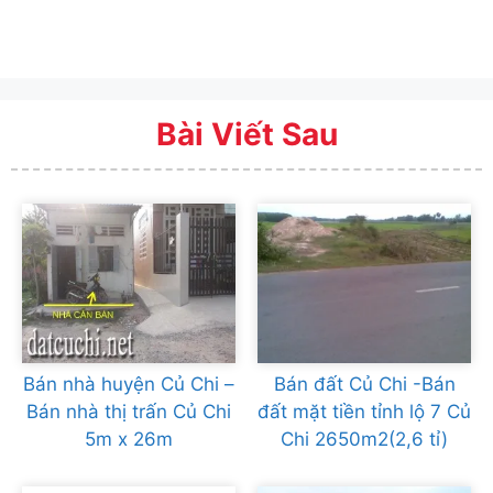
Bài Viết Sau
Bán nhà huyện Củ Chi –
Bán đất Củ Chi -Bán
Bán nhà thị trấn Củ Chi
đất mặt tiền tỉnh lộ 7 Củ
5m x 26m
Chi 2650m2(2,6 tỉ)