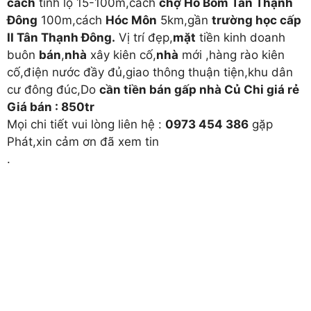
cách
tỉnh lộ 15-100m,cách
chợ Hố Bom Tân Thạnh
Đông
100m,cách
Hóc Môn
5km,gần
trường học cấp
II Tân Thạnh Đông.
Vị trí đẹp,
mặt
tiền kinh doanh
buôn
bán
,
nhà
xây kiên cố,
nhà
mới ,hàng rào kiên
cố,điện nước đầy đủ,giao thông thuận tiện,khu dân
cư đông đúc,Do
cần tiền bán gấp nhà Củ Chi giá rẻ
Giá bán : 850tr
Mọi chi tiết vui lòng liên hệ :
0973 454 386
gặp
Phát,xin cảm ơn đã xem tin
.