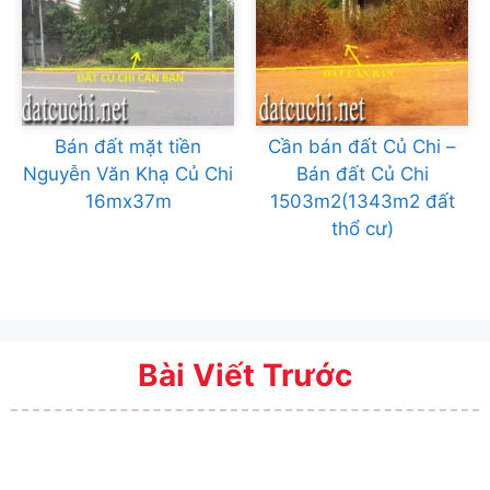
Bán đất mặt tiền
Cần bán đất Củ Chi –
Nguyễn Văn Khạ Củ Chi
Bán đất Củ Chi
16mx37m
1503m2(1343m2 đất
thổ cư)
Bài Viết Trước