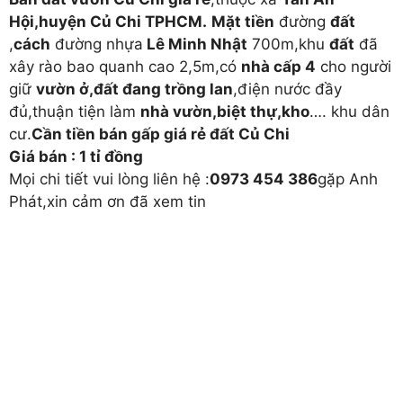
Hội,huyện Củ Chi TPHCM.
Mặt tiền
đường
đất
,
cách
đường nhựa
Lê Minh Nhật
700m,khu
đất
đã
xây rào bao quanh cao 2,5m,có
nhà cấp 4
cho người
giữ
vườn ở,đất đang trồng lan
,điện nước đầy
đủ,thuận tiện làm
nhà vườn,biệt thự,kho
…. khu dân
cư.
Cần tiền bán gấp giá rẻ đất Củ Chi
Giá bán : 1 tỉ đồng
Mọi chi tiết vui lòng liên hệ :
0973 454 386
gặp Anh
Phát,xin cảm ơn đã xem tin