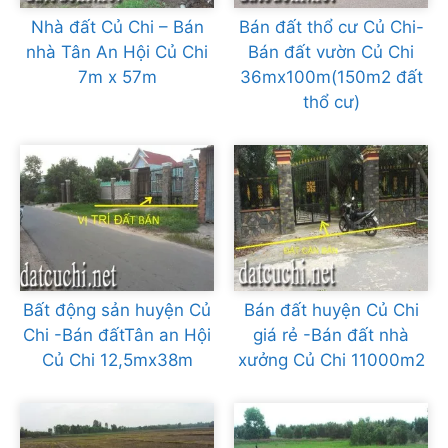
Nhà đất Củ Chi – Bán
Bán đất thổ cư Củ Chi-
nhà Tân An Hội Củ Chi
Bán đất vườn Củ Chi
7m x 57m
36mx100m(150m2 đất
thổ cư)
Bất động sản huyện Củ
Bán đất huyện Củ Chi
Chi -Bán đấtTân an Hội
giá rẻ -Bán đất nhà
Củ Chi 12,5mx38m
xưởng Củ Chi 11000m2