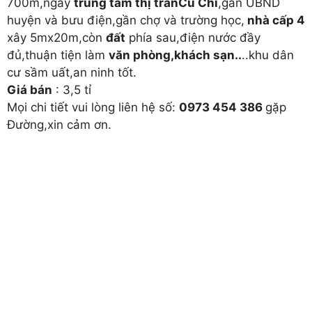
700m,ngay
trung tâm thị trấnCủ Chi
,gần UBND
huyện và bưu điện,gần chợ và trường học,
nhà cấp 4
xây 5mx20m,còn
đất
phía sau,điện nước đầy
đủ,thuận tiện làm
văn phòng,khách sạn..
..khu dân
cư sầm uất,an ninh tốt.
Giá bán
: 3,5 tỉ
Mọi chi tiết vui lòng liên hệ số:
0973 454 386
gặp
Đường,xin cảm ơn.