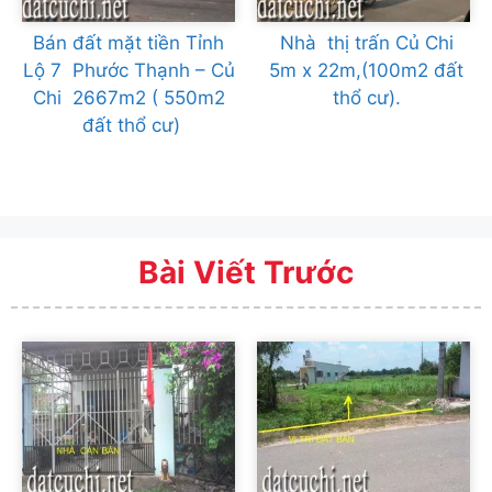
Bán đất mặt tiền Tỉnh
Nhà thị trấn Củ Chi
Lộ 7 Phước Thạnh – Củ
5m x 22m,(100m2 đất
Chi 2667m2 ( 550m2
thổ cư).
đất thổ cư)
Bài Viết Trước