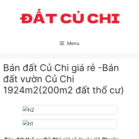
Skip
to
content
Menu
Bán đất Củ Chi giá rẻ -Bán
đất vườn Củ Chi
1924m2(200m2 đất thổ cư)