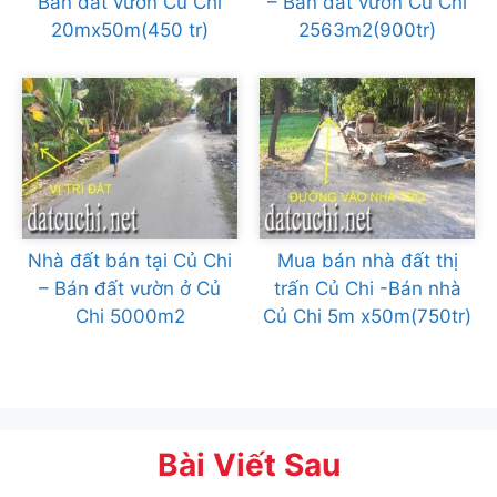
Bán đất vườn Củ Chi
– Bán đất vườn Củ Chi
20mx50m(450 tr)
2563m2(900tr)
Nhà đất bán tại Củ Chi
Mua bán nhà đất thị
– Bán đất vườn ở Củ
trấn Củ Chi -Bán nhà
Chi 5000m2
Củ Chi 5m x50m(750tr)
Bài Viết Sau