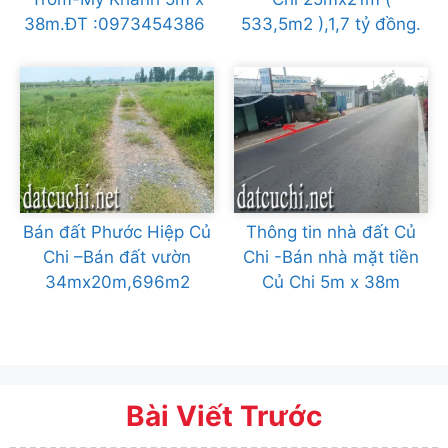
38m.ĐT :0973454386
533,5m2 ),1,7 tỷ đồng.
Bán đất Phước Hiệp Củ
Thông tin nhà đất Củ
Chi –Bán đất vườn
Chi -Bán nhà mặt tiền
34mx20m,696m2
Củ Chi 5m x 38m
Bài Viết Trước