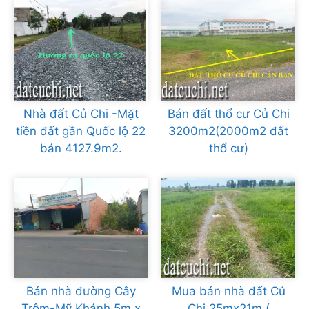
Nhà đất Củ Chi -Mặt
Bán đất thổ cư Củ Chi
tiền đất gần Quốc lộ 22
3200m2(2000m2 đất
bán 4127.9m2.
thổ cư)
Bán nhà đường Cây
Mua bán nhà đất Củ
Trôm-Mỹ Khánh 5m x
Chi 25mx21m (