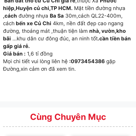
Bán đất thổ cư Củ Chi giá rẻ
,thuộc Xã
Phước
hiệp,Huyện củ chi,TP HCM.
Mặt tiền đường nhựa
,cách
đường nhựa
Ba Sa
30m,cách QL22-400m,
cách
bến xe Củ Chi
4km, nền đất đẹp cao ngang
đường, thoáng mát ,thuận tiện làm
nhà, vườn,kho
bãi
…khu dân cư đông đúc, an ninh tốt
.cần tiền bán
gấp giá rẻ.
Giá bán :
1,6 tỉ đồng
Mọi chi tiết vui lòng liên hệ
:0973454386
gặp
Đường,xin cảm ơn đã xem tin.
Cùng Chuyên Mục