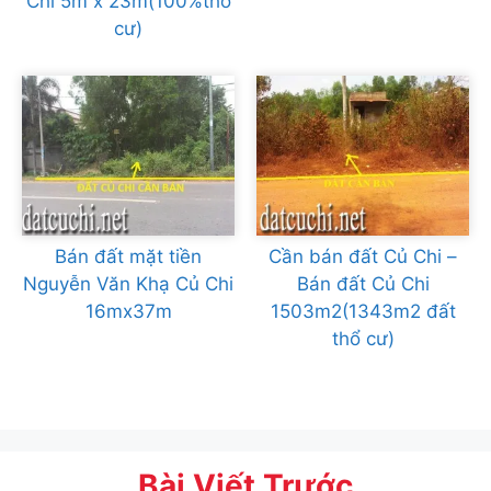
Chi 5m x 23m(100%thổ
cư)
Bán đất mặt tiền
Cần bán đất Củ Chi –
Nguyễn Văn Khạ Củ Chi
Bán đất Củ Chi
16mx37m
1503m2(1343m2 đất
thổ cư)
Bài Viết Trước