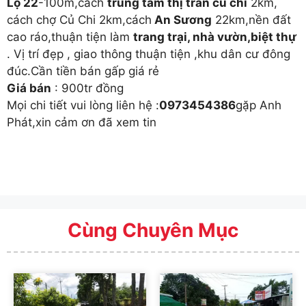
Lộ 22
-100m,cách
trung tâm thị trấn củ chi
2km,
cách chợ Củ Chi 2km,cách
An Sương
22km,nền đất
cao ráo,thuận tiện làm
trang trại, nhà vườn,biệt thự
. Vị trí đẹp , giao thông thuận tiện ,khu dân cư đông
đúc.Cần tiền bán gấp giá rẻ
Giá bán
: 900tr đồng
Mọi chi tiết vui lòng liên hệ :
0973454386
gặp Anh
Phát,xin cảm ơn đã xem tin
Cùng Chuyên Mục