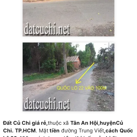
Đất Củ Chi giá rẻ,
thuộc xã
Tân An Hội,huyệnCủ
Chi.
TP.HCM
. Mặt
tiền
đường Trung Viết
,cách
Quốc