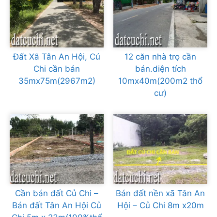
Đất Xã Tân An Hội, Củ
12 căn nhà trọ cần
Chi cần bán
bán.diện tích
35mx75m(2967m2)
10mx40m(200m2 thổ
cư)
Cần bán đất Củ Chi –
Bán đất nền xã Tân An
Bán đất Tân An Hội Củ
Hội – Củ Chi 8m x20m