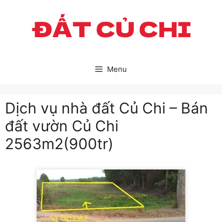
Skip
to
content
Menu
Dịch vụ nhà đất Củ Chi – Bán
đất vườn Củ Chi
2563m2(900tr)