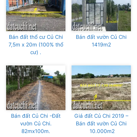
Bán đất thổ cư Củ Chi
Bán đất vườn Củ Chi
7,5m x 20m (100% thổ
1419m2
cư) .
Bán đất Củ Chi -Đất
Giá đất Củ Chi 2019 –
vườn Củ Chi.
Bán đất vườn Củ Chi
82mx100m.
10.000m2