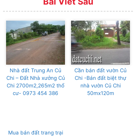
Bài Viết Sau
Nhà đất Trung An Củ
Cần bán đất vườn Củ
Chi – Đất Nhà xưởng Củ
Chi -Bán đất biệt thự
Chi 2700m2,265m2 thổ
nhà vườn Củ Chi
cư- 0973 454 386
50mx120m
Mua bán đất trang trại