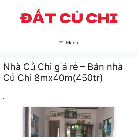
Skip
to
content
Menu
Nhà Củ Chi giá rẻ – Bán nhà
Củ Chi 8mx40m(450tr)
.