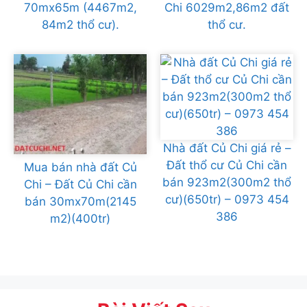
70mx65m (4467m2,
Chi 6029m2,86m2 đất
84m2 thổ cư).
thổ cư.
Nhà đất Củ Chi giá rẻ –
Đất thổ cư Củ Chi cần
Mua bán nhà đất Củ
bán 923m2(300m2 thổ
Chi – Đất Củ Chi cần
cư)(650tr) – 0973 454
bán 30mx70m(2145
386
m2)(400tr)