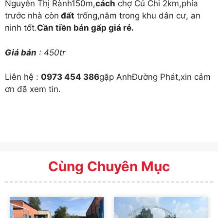
Nguyễn Thị Rành150m,
cách
chợ Củ Chi 2km,phía
trước nhà còn
đất
trống,nằm trong khu dân cư, an
ninh tốt.
Cần tiền bán gấp giá rẻ.
Giá bán
: 450tr
Liên hệ :
0973 454 386
gặp AnhĐường Phát,xin cảm
ơn đã xem tin.
Cùng Chuyên Mục