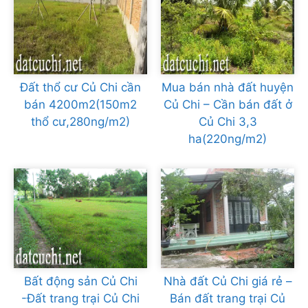
Đất thổ cư Củ Chi cần
Mua bán nhà đất huyện
bán 4200m2(150m2
Củ Chi – Cần bán đất ở
thổ cư,280ng/m2)
Củ Chi 3,3
ha(220ng/m2)
Bất động sản Củ Chi
Nhà đất Củ Chi giá rẻ –
-Đất trang trại Củ Chi
Bán đất trang trại Củ