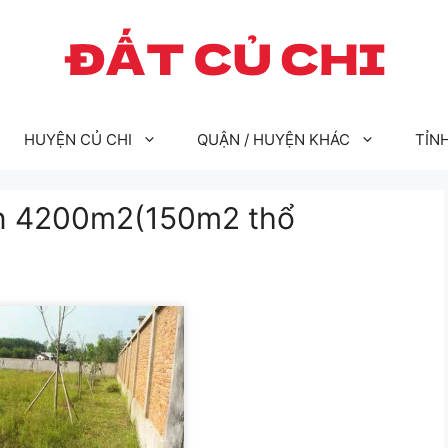
HUYỆN CỦ CHI
QUẬN / HUYỆN KHÁC
TỈN
án 4200m2(150m2 thổ