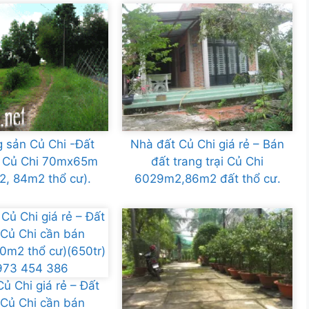
 sản Củ Chi -Đất
Nhà đất Củ Chi giá rẻ – Bán
ại Củ Chi 70mx65m
đất trang trại Củ Chi
, 84m2 thổ cư).
6029m2,86m2 đất thổ cư.
ủ Chi giá rẻ – Đất
 Củ Chi cần bán