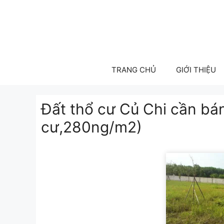
Skip
to
content
TRANG CHỦ
GIỚI THIỆU
Đất thổ cư Củ Chi cần b
cư,280ng/m2)