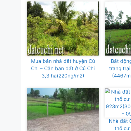
Mua bán nhà đất huyện Củ
Bất động
Chi – Cần bán đất ở Củ Chi
trang tr
3,3 ha(220ng/m2)
(4467m2
Nhà đất C
thổ cư