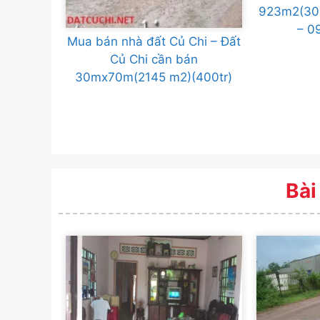
923m2(300
– 0
Mua bán nhà đất Củ Chi – Đất
Củ Chi cần bán
30mx70m(2145 m2)(400tr)
Bài