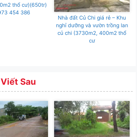
m2 thổ cư)(650tr)
973 454 386
Nhà đất Củ Chi giá rẻ – Khu
nghỉ dưỡng và vườn trồng lan
củ chi (3730m2, 400m2 thổ
cư
 Viết Sau