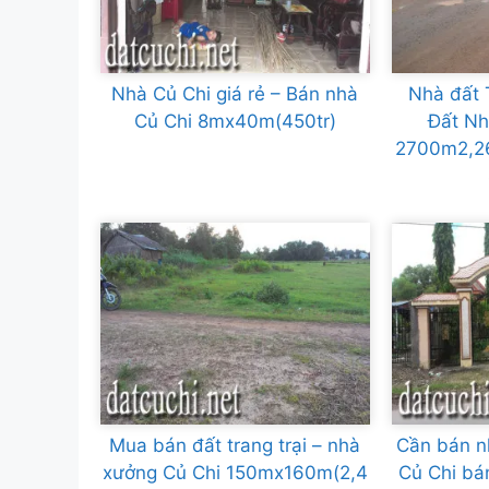
Nhà Củ Chi giá rẻ – Bán nhà
Nhà đất 
Củ Chi 8mx40m(450tr)
Đất Nh
2700m2,2
Mua bán đất trang trại – nhà
Cần bán nh
xưởng Củ Chi 150mx160m(2,4
Củ Chi b