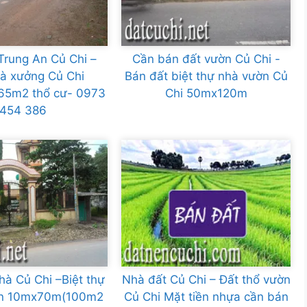
Trung An Củ Chi –
Cần bán đất vườn Củ Chi -
à xưởng Củ Chi
Bán đất biệt thự nhà vườn Củ
65m2 thổ cư- 0973
Chi 50mx120m
454 386
à Củ Chi –Biệt thự
Nhà đất Củ Chi – Đất thổ vườn
án 10mx70m(100m2
Củ Chi Mặt tiền nhựa cần bán