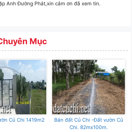
p Anh Đường Phát,xin cảm ơn đã xem tin.
Chuyên Mục
ườn Củ Chi 1419m2
Bán đất Củ Chi -Đất vườn Củ
Chi. 82mx100m.