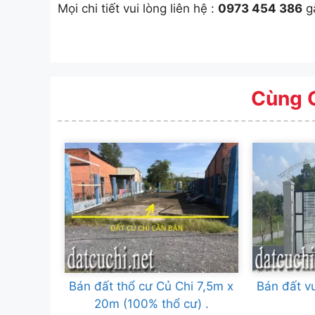
Mọi chi tiết vui lòng liên hệ :
0973 454 386
gặ
Cùng 
Bán đất thổ cư Củ Chi 7,5m x
Bán đất v
20m (100% thổ cư) .