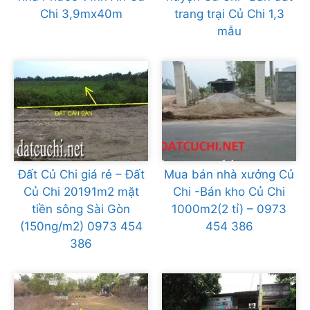
Chi 3,9mx40m
trang trại Củ Chi 1,3
mẫu
Đất Củ Chi giá rẻ – Đất
Mua bán nhà xưởng Củ
Củ Chi 20191m2 mặt
Chi -Bán kho Củ Chi
tiền sông Sài Gòn
1000m2(2 tỉ) – 0973
(150ng/m2) 0973 454
454 386
386