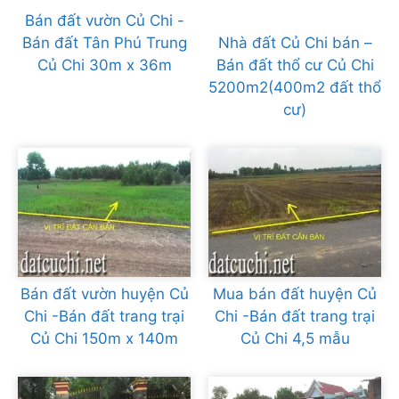
Bán đất vườn Củ Chi -
Bán đất Tân Phú Trung
Nhà đất Củ Chi bán –
Củ Chi 30m x 36m
Bán đất thổ cư Củ Chi
5200m2(400m2 đất thổ
cư)
Bán đất vườn huyện Củ
Mua bán đất huyện Củ
Chi -Bán đất trang trại
Chi -Bán đất trang trại
Củ Chi 150m x 140m
Củ Chi 4,5 mẫu