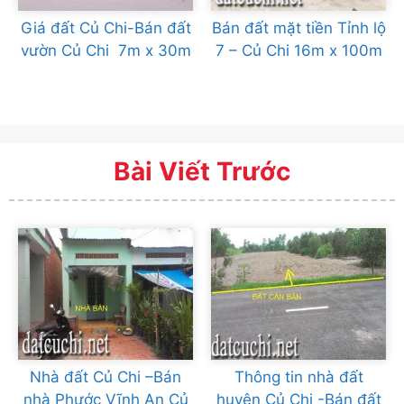
Giá đất Củ Chi-Bán đất
Bán đất mặt tiền Tỉnh lộ
vườn Củ Chi 7m x 30m
7 – Củ Chi 16m x 100m
Bài Viết Trước
Nhà đất Củ Chi –Bán
Thông tin nhà đất
nhà Phước Vĩnh An Củ
huyện Củ Chi -Bán đất