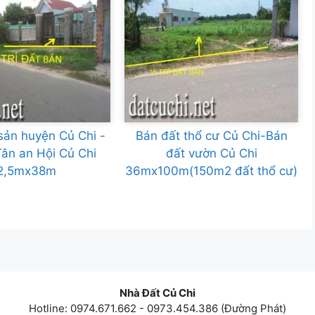
sản huyện Củ Chi -
Bán đất thổ cư Củ Chi-Bán
ân an Hội Củ Chi
đất vườn Củ Chi
2,5mx38m
36mx100m(150m2 đất thổ cư)
Nhà Đất Củ Chi
Hotline: 0974.671.662 - 0973.454.386 (Đường Phát)