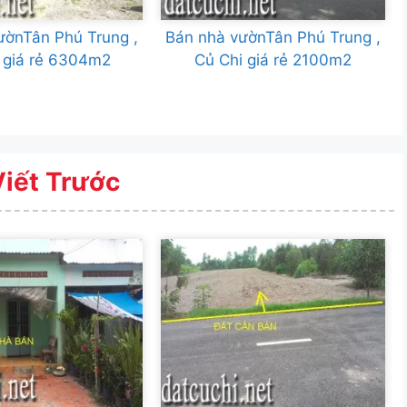
ườnTân Phú Trung ,
Bán nhà vườnTân Phú Trung ,
 giá rẻ 6304m2
Củ Chi giá rẻ 2100m2
Viết Trước