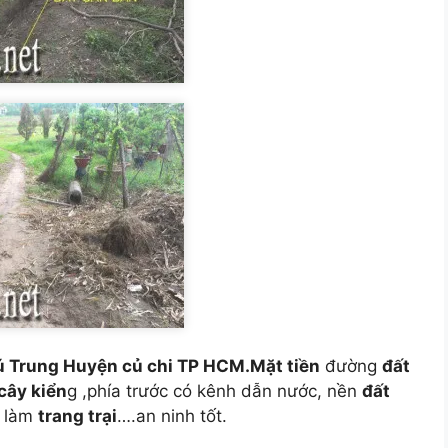
ú Trung Huyện củ chi TP HCM.Mặt tiền
đường
đất
cây kiển
g ,phía trước có kênh dẫn nước, nền
đất
n làm
trang trại
….an ninh tốt.