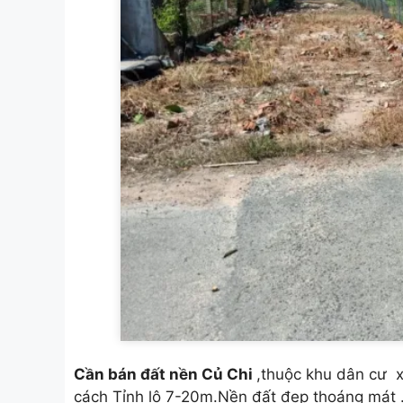
Cần bán
đất nền Củ Chi
,thuộc khu dân cư 
cách Tỉnh lộ 7-20m.Nền đất đẹp thoáng mát .