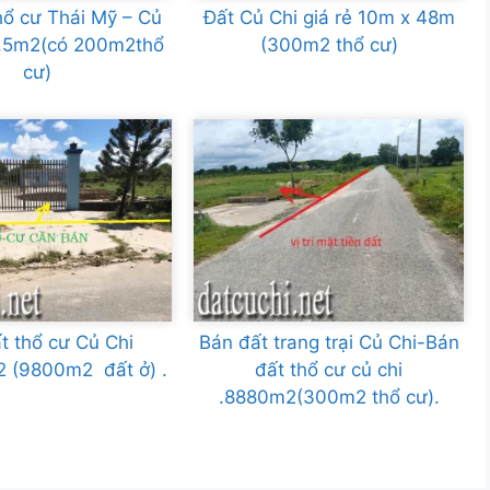
hổ cư Thái Mỹ – Củ
Đất Củ Chi giá rẻ 10m x 48m
,5m2(có 200m2thổ
(300m2 thổ cư)
cư)
t thổ cư Củ Chi
Bán đất trang trại Củ Chi-Bán
2 (9800m2 đất ở) .
đất thổ cư củ chi
.8880m2(300m2 thổ cư).