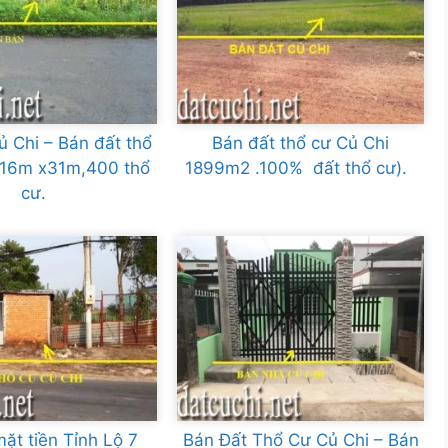
ủ Chi – Bán đất thổ
Bán đất thổ cư Củ Chi
.16m x31m,400 thổ
1899m2 .100% đất thổ cư).
cư.
mặt tiền Tỉnh Lộ 7
Bán Đất Thổ Cư Củ Chi – Bán