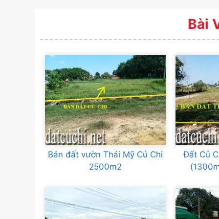
Bài 
Bán đất vườn Thái Mỹ Củ Chi
Đất Củ C
2500m2
(1300m