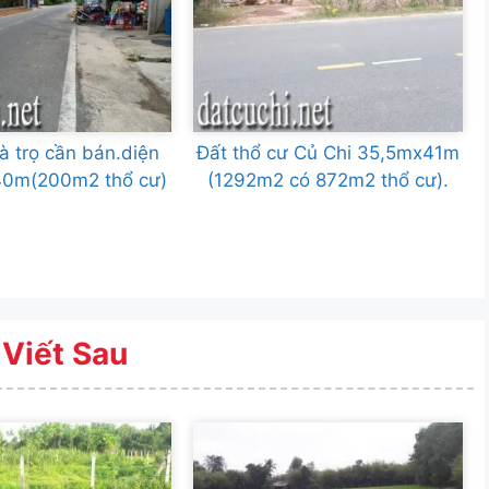
à trọ cần bán.diện
Đất thổ cư Củ Chi 35,5mx41m
40m(200m2 thổ cư)
(1292m2 có 872m2 thổ cư).
 Viết Sau