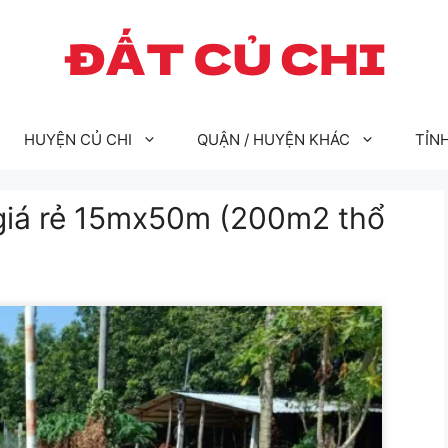
HUYỆN CỦ CHI
QUẬN / HUYỆN KHÁC
TỈN
 giá rẻ 15mx50m (200m2 thổ