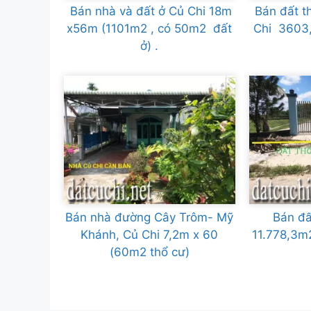
Bán nhà và đất ở Củ Chi 18m
Bán đất t
x56m (1101m2 , có 50m2 đất
Chi 3603
ở) .
Bán nhà đường Cây Trôm- Mỹ
Bán đấ
Khánh, Củ Chi 7,2m x 60
11.778,3m
(60m2 thổ cư)