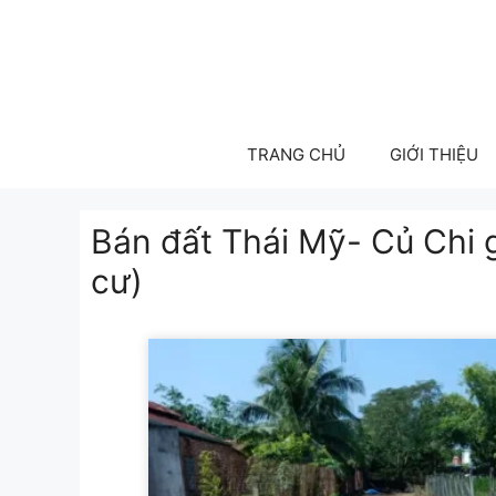
Skip
to
content
TRANG CHỦ
GIỚI THIỆU
Bán đất Thái Mỹ- Củ Chi
cư)