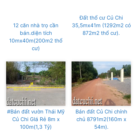
Đất thổ cư Củ Chi
12 căn nhà trọ cần
35,5mx41m (1292m2 có
bán.diện tích
872m2 thổ cư).
10mx40m(200m2 thổ
cư)
#Bán đất vườn Thái Mỹ
Bán đất Củ Chi chính
Củ Chi GIá Rẻ 8m x
chủ 8791m2(160m x
100m(1,3 Tỷ)
54m).