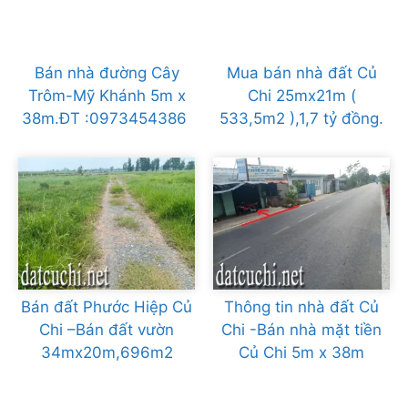
Bán nhà đường Cây
Mua bán nhà đất Củ
Trôm-Mỹ Khánh 5m x
Chi 25mx21m (
38m.ĐT :0973454386
533,5m2 ),1,7 tỷ đồng.
Bán đất Phước Hiệp Củ
Thông tin nhà đất Củ
Chi –Bán đất vườn
Chi -Bán nhà mặt tiền
34mx20m,696m2
Củ Chi 5m x 38m