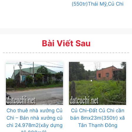
(550tr)Thái Mỹ,Củ Chi
Bài Viết Sau
Cho thuê nhà xưởng Củ
Củ Chi-Đất Củ Chi cần
Chi – Bán nhà xưởng củ
bán 8mx23m(350tr) xã
chi 24.978m2(xây dựng
Tân Thạnh Đông