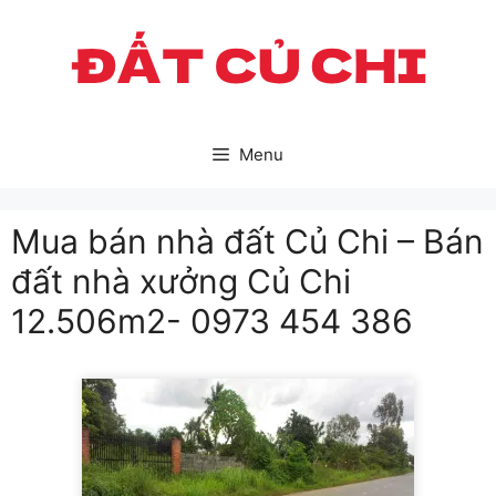
Skip
to
content
Menu
Mua bán nhà đất Củ Chi – Bán
đất nhà xưởng Củ Chi
12.506m2- 0973 454 386