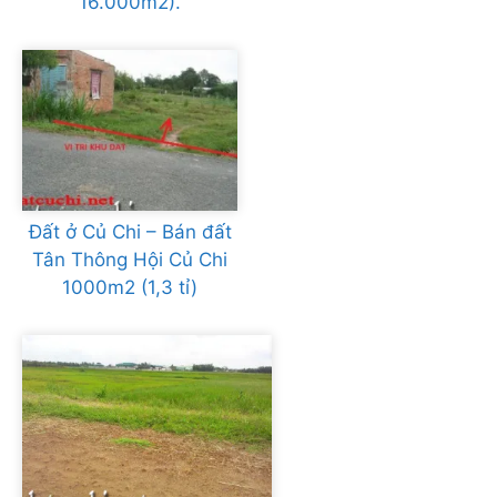
16.000m2).
Đất ở Củ Chi – Bán đất
Tân Thông Hội Củ Chi
1000m2 (1,3 tỉ)