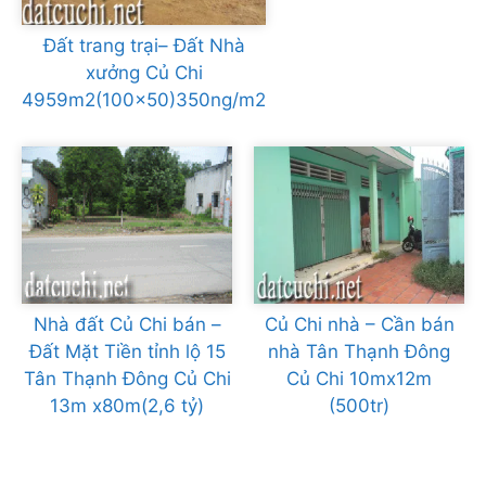
Đất trang trại– Đất Nhà
xưởng Củ Chi
4959m2(100×50)350ng/m2
Nhà đất Củ Chi bán –
Củ Chi nhà – Cần bán
Đất Mặt Tiền tỉnh lộ 15
nhà Tân Thạnh Đông
Tân Thạnh Đông Củ Chi
Củ Chi 10mx12m
13m x80m(2,6 tỷ)
(500tr)