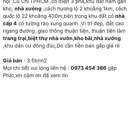
hội .Củ Chi.TPHCM .có điện 3 pha,khu đất nằm gần
kho,
nhà xưởng
,cách hương lộ 2 khoãng 1km, cách
quốc lộ 22 khoãng 400m,bên trong khu đất có
nhà
cấp 4
có tường rào xung quanh .Vị trí đẹp, đất cao
ngang đường ,giao thông thuận tiện, thuận tiện làm
trang trại,biệt thự nhà vườn,kho bãi,nhà xưởng
,khu dân cư đông đúc,Do cần tiền bán gấp giá rẻ
Giá bán
: 3.5tr/m2
Mọi chi tiết vui lòng liên hệ :
0973 454 386
gặp
Phát,xin cảm ơn đã xem tin