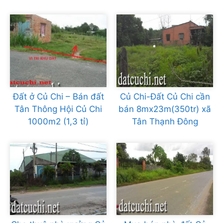
Đất ở Củ Chi – Bán đất
Củ Chi-Đất Củ Chi cần
Tân Thông Hội Củ Chi
bán 8mx23m(350tr) xã
1000m2 (1,3 tỉ)
Tân Thạnh Đông