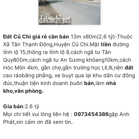
Đất Củ Chi giá rẻ
cần bán
13m x80m(2,6 tỷ)-Thuộc
Xã Tân Thạnh Đông,Huyện Củ Chi.Mặt
tiền
đường
tỉnh lộ 15,thông ra tỉnh lộ 8,cách ngã tư Tân
Quy800m,cách ngã tư An Sương khỏang10km,cách
Hóc Môn 4km, gần chợ,gần trường học I,II,III,nền
đất
cao ráobằng phẳng, xe buyt qua lại khu dân cư đông
đúc,thuận tiện kinh doanh buôn
bán
,làm
nhà
kho,văn phòng.
Gía bán
:2.6 tỷ
Mọi chi tiết vui lòng liên hệ :
0973454386
gặp Anh
Phát,xin cảm ơn đã xem tin.
.