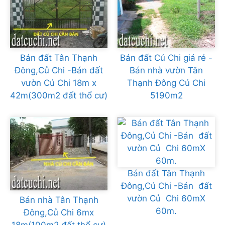
Bán đất Tân Thạnh
Bán đất Củ Chi giá rẻ -
Đông,Củ Chi -Bán đất
Bán nhà vườn Tân
vườn Củ Chi 18m x
Thạnh Đông Củ Chi
42m(300m2 đất thổ cư)
5190m2
Bán đất Tân Thạnh
Đông,Củ Chi -Bán đất
vườn Củ Chi 60mX
Bán nhà Tân Thạnh
60m.
Đông,Củ Chi 6mx
18m(100m2 đất thổ cư)