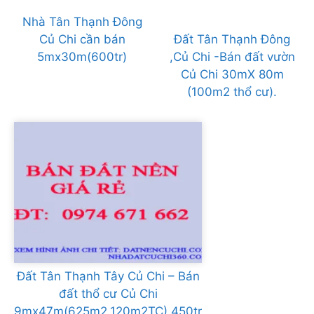
Nhà Tân Thạnh Đông
Củ Chi cần bán
Đất Tân Thạnh Đông
5mx30m(600tr)
,Củ Chi -Bán đất vườn
Củ Chi 30mX 80m
(100m2 thổ cư).
Đất Tân Thạnh Tây Củ Chi – Bán
đất thổ cư Củ Chi
9mx47m(625m2,120m2TC),450tr