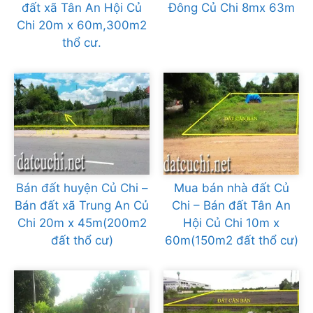
đất xã Tân An Hội Củ
Đông Củ Chi 8mx 63m
Chi 20m x 60m,300m2
thổ cư.
Bán đất huyện Củ Chi –
Mua bán nhà đất Củ
Bán đất xã Trung An Củ
Chi – Bán đất Tân An
Chi 20m x 45m(200m2
Hội Củ Chi 10m x
đất thổ cư)
60m(150m2 đất thổ cư)