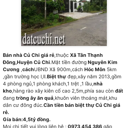
Bán nhà Củ Chi giá rẻ
,thuộc
Xã Tân Thạnh
Đông,Huyện Củ Chi
.Mặt tiền đường
Nguyễn Kim
Cương
,
cách
UBND Xã 900m,cách
Hóc Môn
5km
,gần trường học I,II.
Biệt thự
đẹp,xây năm 2013,gồm
4 phòng ngủ,1 phòng khách,1 trệt ,1 lầu,
nhà
kho
,hàng rào xây kiên cố cao 2,5m,phía sau còn
đất
đang
trồng ây ăn quả
,khuôn viên thoáng mát,khu
dân cư đông đúc.
Cần tiền bán biệt thự Củ Chi giá
rẻ.
Gía bán:4,5tỷ đồng.
Mọi chi tiết vui lòng liên hệ :
0973 454 386
gặp