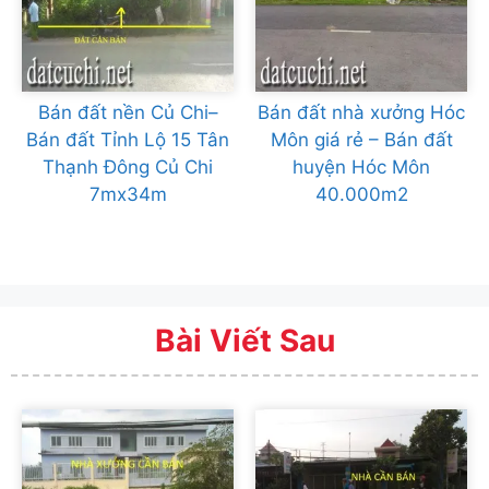
Bán đất nền Củ Chi–
Bán đất nhà xưởng Hóc
Bán đất Tỉnh Lộ 15 Tân
Môn giá rẻ – Bán đất
Thạnh Đông Củ Chi
huyện Hóc Môn
7mx34m
40.000m2
Bài Viết Sau