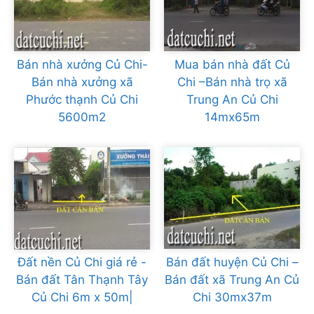
Bán nhà xưởng Củ Chi-
Mua bán nhà đất Củ
Bán nhà xưởng xã
Chi –Bán nhà trọ xã
Phước thạnh Củ Chi
Trung An Củ Chi
5600m2
14mx65m
Đất nền Củ Chi giá rẻ -
Bán đất huyện Củ Chi –
Bán đất Tân Thạnh Tây
Bán đất xã Trung An Củ
Củ Chi 6m x 50m|
Chi 30mx37m