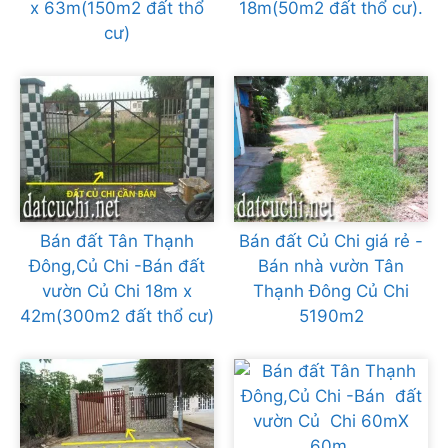
x 63m(150m2 đất thổ
18m(50m2 đất thổ cư).
cư)
Bán đất Tân Thạnh
Bán đất Củ Chi giá rẻ -
Đông,Củ Chi -Bán đất
Bán nhà vườn Tân
vườn Củ Chi 18m x
Thạnh Đông Củ Chi
42m(300m2 đất thổ cư)
5190m2