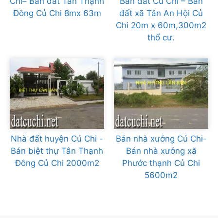
Chi– Bán đất Tân Thạnh
Bán đất Củ Chi – Bán
Đông Củ Chi 8mx 63m
đất xã Tân An Hội Củ
Chi 20m x 60m,300m2
thổ cư.
Nhà đất huyện Củ Chi -
Bán nhà xưởng Củ Chi-
Bán biệt thự Tân Thạnh
Bán nhà xưởng xã
Đông Củ Chi 2000m2
Phước thạnh Củ Chi
5600m2