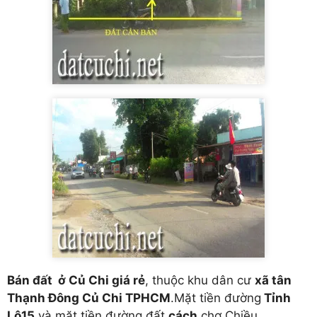
Bán đất ở Củ Chi giá rẻ
, thuộc khu dân cư
xã tân
Thạnh Đông Củ Chi TPHCM
.Mặt tiền đường
Tỉnh
Lộ15
và mặt tiền đường đất
,cách
chợ Chiều