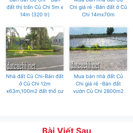
đất thị trấn Củ Chi 5m x
Chi giá rẻ -Bán đất ở Củ
14m (320 tr)
Chi 14mx70m
Nhà đất Củ Chi-Bán đất
Mua bán nhà đất Củ
ở Củ Chi 12m
Chi giá rẻ -Bán đất
x63m,100m2 đất thổ cư
vườn Củ Chi 2800m2
Bài Viết Sau