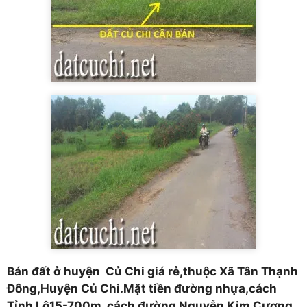
Bán đất ở huyện Củ Chi giá rẻ,thuộc Xã Tân Thạnh
Đông,Huyện Củ Chi.Mặt tiền đường nhựa,cách
Tỉnh Lộ15-700m, cách đường Nguyễn Kim Cương