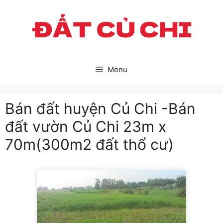
Skip
to
content
Menu
Bán đất huyện Củ Chi -Bán
đất vườn Củ Chi 23m x
70m(300m2 đất thổ cư)