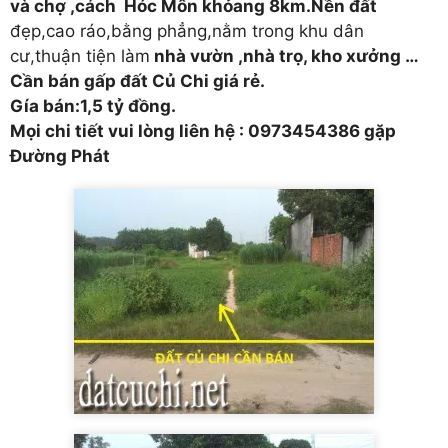
và chợ ,cách Hóc Môn khỏang 8km.Nền đất
đẹp,cao ráo,bằng phẳng,nằm trong khu dân
cư,thuận tiện làm
nhà vườn ,nhà trọ, kho xưởng …
Cần bán gấp đất Củ Chi giá rẻ.
Gía bán:1,5 tỷ đồng.
Mọi chi tiết vui lòng liên hệ : 0973454386 gặp
Đường Phát