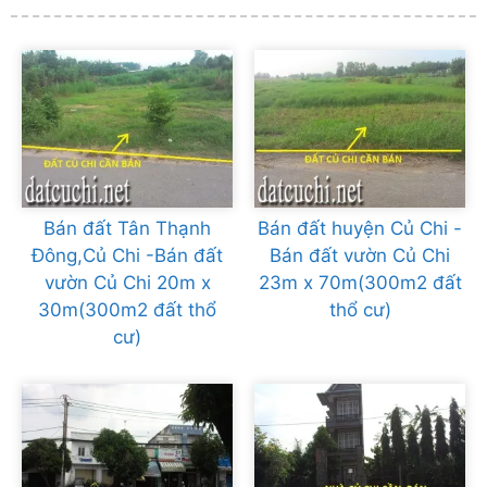
Bán đất Tân Thạnh
Bán đất huyện Củ Chi -
Đông,Củ Chi -Bán đất
Bán đất vườn Củ Chi
vườn Củ Chi 20m x
23m x 70m(300m2 đất
30m(300m2 đất thổ
thổ cư)
cư)