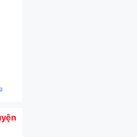
g
uyện