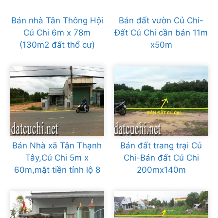
Bán nhà Tân Thông Hội
Bán đất vườn Củ Chi-
Củ Chi 6m x 78m
Đất Củ Chi cần bán 11m
(130m2 đất thổ cư)
x50m
Bán Nhà xã Tân Thạnh
Bán đất trang trại Củ
Tây,Củ Chi 5m x
Chi-Bán đất Củ Chi
60m,mặt tiền tỉnh lộ 8
200mx140m