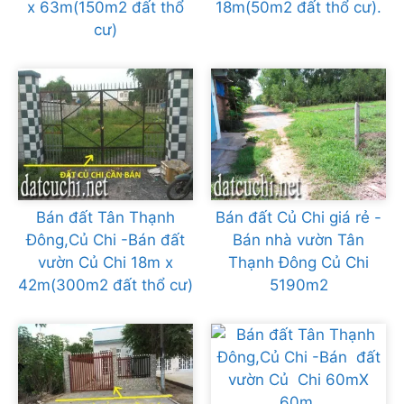
x 63m(150m2 đất thổ
18m(50m2 đất thổ cư).
cư)
Bán đất Tân Thạnh
Bán đất Củ Chi giá rẻ -
Đông,Củ Chi -Bán đất
Bán nhà vườn Tân
vườn Củ Chi 18m x
Thạnh Đông Củ Chi
42m(300m2 đất thổ cư)
5190m2