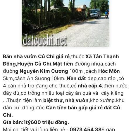
Bán nhà vườn Củ Chi giá rẻ
,thuộc
Xã Tân Thạnh
Đông,Huyện Củ Chi.Mặt tiền
đường nhựa,cách
đườn
g Nguyễn Kim Cương
100m ,cách
Hóc Môn
5km,cách An Sương 10km.
Nền đất
đẹp,cao ráo ,có
4 căn nhà trọ đang cho thuê,có
nhà cấp 4
,điện nước
đầy đủ,có trồng nhiều loại cây ăn quả và cây kiểng
…Thuận tiện làm
biệt thự, nhà vườn
,kho xưởng.khu
dân cư đông đúc.
Cần tiền bán gấp giá rẻ đất Củ
Chi.
Gía bán:1tỷ600 triệu đồng.
Mọi chi tiết vui lòng liên hệ :
0973 454 38
6 gặp