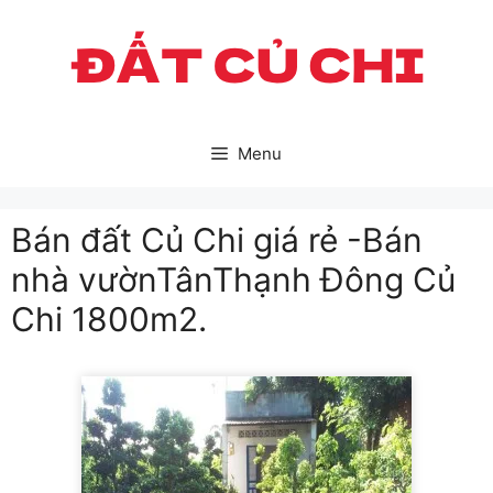
Skip
to
content
Menu
Bán đất Củ Chi giá rẻ -Bán
nhà vườnTânThạnh Đông Củ
Chi 1800m2.