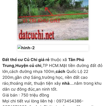
Đất thổ cư Củ Chi giá rẻ
thuộc xã
Tân Phú
Trung,Huyện củ chi,
TP HCM.Mặt tiền đường đất đỏ
lớn,cách đường nhựa 100m,
cách
Quốc Lộ 22
200m,gần chợ Sáng,trường học, nền đất cao
ráo,thoáng mát, thuận tiện xây
nhà
….nằm trong khu
dân cư đông đúc,an ninh tốt.
Giá bán : 750 triệu đồng
Mọi chi tiết vui lòng liên hệ : 0973454386-