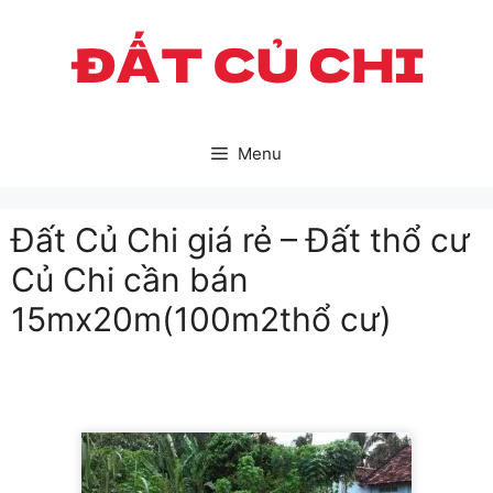
Skip
to
content
Menu
Đất Củ Chi giá rẻ – Đất thổ cư
Củ Chi cần bán
15mx20m(100m2thổ cư)