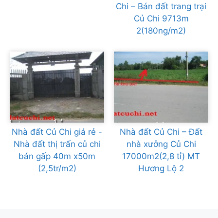
Chi – Bán đất trang trại
Củ Chi 9713m
2(180ng/m2)
Nhà đất Củ Chi giá rẻ -
Nhà đất Củ Chi – Đất
Nhà đất thị trấn củ chi
nhà xưởng Củ Chi
bán gấp 40m x50m
17000m2(2,8 tỉ) MT
(2,5tr/m2)
Hương Lộ 2