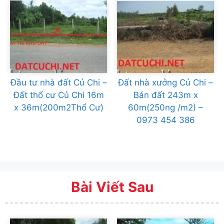
Đầu tư nhà đất Củ Chi –
Đất nhà xưởng Củ Chi –
Đất thổ cư Củ Chi 16m
Bán đất 243m x
x 36m(200m2Thổ Cư)
60m(250ng /m2) –
0973 454 386
Bài Viết Sau