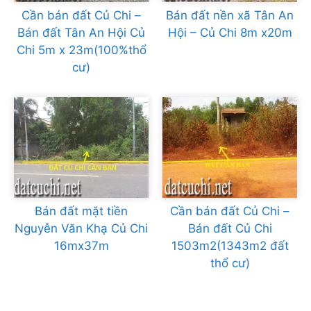
Cần bán đất Củ Chi –
Bán đất nền xã Tân An
Bán đất Tân An Hội Củ
Hội – Củ Chi 8m x20m
Chi 5m x 23m(100%thổ
cư)
Bán đất mặt tiền
Cần bán đất Củ Chi –
Nguyễn Văn Khạ Củ Chi
Bán đất Củ Chi
16mx37m
1503m2(1343m2 đất
thổ cư)