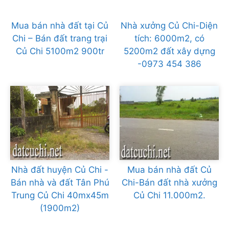
Mua bán nhà đất tại Củ
Nhà xưởng Củ Chi-Diện
Chi – Bán đất trang trại
tích: 6000m2, có
Củ Chi 5100m2 900tr
5200m2 đất xây dựng
-0973 454 386
Nhà đất huyện Củ Chi -
Mua bán nhà đất Củ
Bán nhà và đất Tân Phú
Chi-Bán đất nhà xưởng
Trung Củ Chi 40mx45m
Củ Chi 11.000m2.
(1900m2)