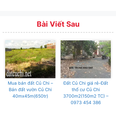
Bài Viết Sau
Mua bán đất Củ Chi –
Đất Củ Chi giá rẻ-Đất
Bán đất vườn Củ Chi
thổ cư Củ Chi
40mx45m(650tr)
3700m2(150m2 TC) –
0973 454 386