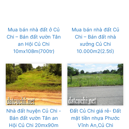
Mua bán nhà đất ở Củ
Mua bán nhà đất Củ
Chi – Bán đất vườn Tân
Chi – Bán đất nhà
an Hội Củ Chi
xưởng Củ Chi
10mx108m(700tr)
10.000m2(2.5tỉ)
Nhà đất huyện Củ Chi -
Đất Củ Chi giá rẻ- Đất
Bán đất vườn Tân an
mặt tiền nhựa Phước
Hội Củ Chi 20mx90m
Vĩnh An,Củ Chi