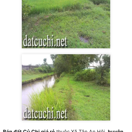
Bán đất Củ Chi giá rẻ
,thuộc Xã Tân An Hội
,huyện