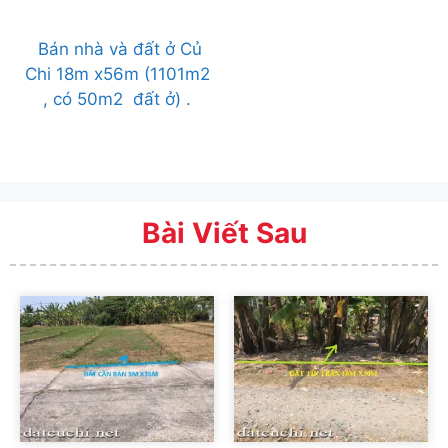
Bán nhà và đất ở Củ
Chi 18m x56m (1101m2
, có 50m2 đất ở) .
Bài Viết Sau