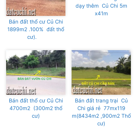
dạy thêm Củ Chi 5m
x41m
Bán đất thổ cư Củ Chi
1899m2 .100% đất thổ
cư).
Bán đất thổ cư Củ Chi
Bán đất trang trại Củ
4700m2 (300m2 thổ
Chi giá rẻ 77mx119
cư)
m(8434m2 ,900m2 Thổ
cư)