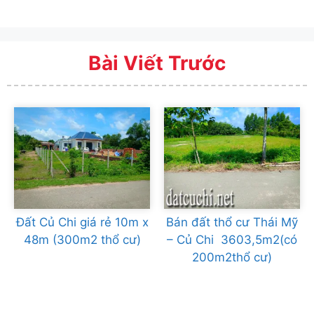
Bài Viết Trước
Đất Củ Chi giá rẻ 10m x
Bán đất thổ cư Thái Mỹ
48m (300m2 thổ cư)
– Củ Chi 3603,5m2(có
200m2thổ cư)