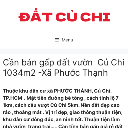
Skip
to
content
Menu
Cần bán gấp đất vườn Củ Chi
1034m2 -Xã Phước Thạnh
Thuộc khu dân cư xã PHƯỚC THÀNH, Củ Chi.
TP.HCM
.
Mặt tiền đường bê tông
, cách tỉnh lộ 7
1km, cách cầu vượt Củ Chi 5km.
Nền đất đẹp cao
ráo
, thoáng mát
.
Vị trí đẹp, giao thông thuận tiện,
khu dân cư đông đúc, an ninh tốt.
Thuận tiện làm
nhà vườn, trang trại…..
Cần tiền bán gấp giá rẻ đất