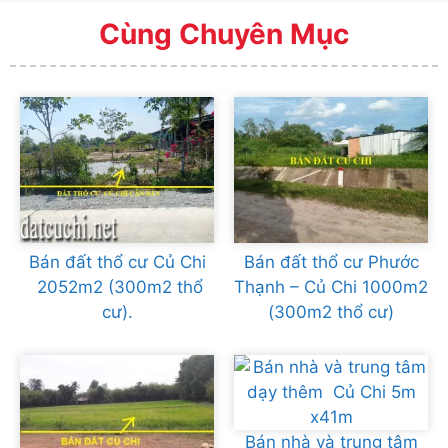
Cùng Chuyên Mục
Bán đất thổ cư Củ Chi
Bán đất thổ cư Phước
2052m2 (300m2 thổ
Thạnh – Củ Chi 1000m2
cư).
(300m2 thổ cư)
Bán nhà và trung tâm