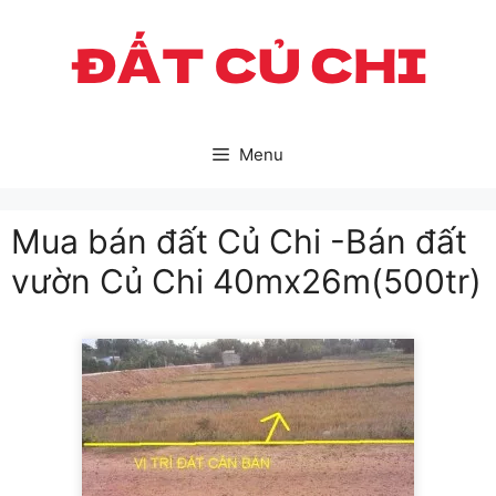
Skip
to
content
Menu
Mua bán đất Củ Chi -Bán đất
vườn Củ Chi 40mx26m(500tr)