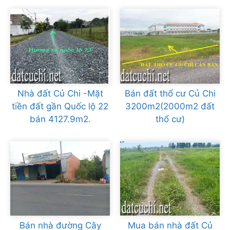
Nhà đất Củ Chi -Mặt
Bán đất thổ cư Củ Chi
tiền đất gần Quốc lộ 22
3200m2(2000m2 đất
bán 4127.9m2.
thổ cư)
Bán nhà đường Cây
Mua bán nhà đất Củ