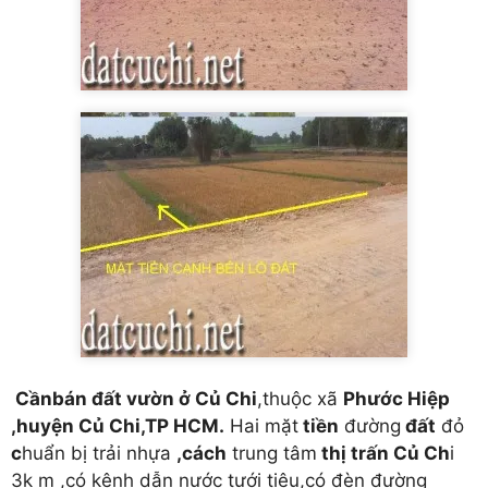
Cầnbán đất vườn ở Củ Chi
,thuộc xã
Phước Hiệp
,huyện Củ Chi,TP HCM.
Hai mặt
tiền
đường
đất
đỏ
c
huẩn bị trải nhựa
,cách
trung tâm
thị trấn Củ Ch
i
3k m ,có kênh dẫn nước tưới tiêu,có đèn đường