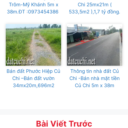
Trôm-Mỹ Khánh 5m x
Chi 25mx21m (
38m.ĐT :0973454386
533,5m2 ),1,7 tỷ đồng.
Bán đất Phước Hiệp Củ
Thông tin nhà đất Củ
Chi –Bán đất vườn
Chi -Bán nhà mặt tiền
34mx20m,696m2
Củ Chi 5m x 38m
Bài Viết Trước